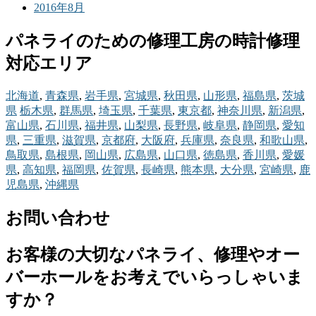
2016年8月
パネライのための修理工房の時計修理
対応エリア
北海道
,
青森県
,
岩手県
,
宮城県
,
秋田県
,
山形県
,
福島県
,
茨城
県
栃木県
,
群馬県
,
埼玉県
,
千葉県
,
東京都
,
神奈川県
,
新潟県
,
富山県
,
石川県
,
福井県
,
山梨県
,
長野県
,
岐阜県
,
静岡県
,
愛知
県
,
三重県
,
滋賀県
,
京都府
,
大阪府
,
兵庫県
,
奈良県
,
和歌山県
,
鳥取県
,
島根県
,
岡山県
,
広島県
,
山口県
,
徳島県
,
香川県
,
愛媛
県
,
高知県
,
福岡県
,
佐賀県
,
長崎県
,
熊本県
,
大分県
,
宮崎県
,
鹿
児島県
,
沖縄県
お問い合わせ
お客様の大切なパネライ、修理やオー
バーホールをお考えでいらっしゃいま
すか？