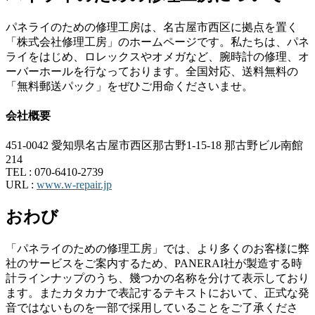
パネライのための修理工房は、名古屋市西区に拠点を置く
「株式会社修理工房」のホームページです。私たちは、パネ
ライをはじめ、ロレックスやオメガなど、腕時計の修理、オ
ーバーホールを行なっております。全国対応、送料無料の
「無料郵送パック」をぜひご用命くださいませ。
会社概要
451-0042 愛知県名古屋市西区那古野1-15-18 那古野ビル南館
214
TEL :
070-6410-2739
URL :
www.w-repair.jp
おわび
「パネライのための修理工房」では、より多くのお客様に弊
社のサービスをご案内するため、PANERAI社が製造する時
計ラインナップのうち、幾つかの名称を分けて表示しており
ます。またカタカナで表記するテキストにおいて、正式な発
音ではないものを一部で採用していることをご了承くださ