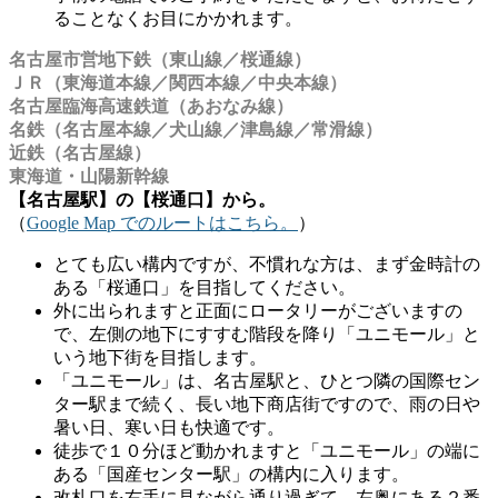
ることなくお目にかかれます。
名古屋市営地下鉄（東山線／桜通線）
ＪＲ（東海道本線／関西本線／中央本線）
名古屋臨海高速鉄道（あおなみ線）
名鉄（名古屋本線／犬山線／津島線／常滑線）
近鉄（名古屋線）
東海道・山陽新幹線
【名古屋駅】の【桜通口】から。
（
Google Map でのルートはこちら。
）
とても広い構内ですが、不慣れな方は、まず金時計の
ある「桜通口」を目指してください。
外に出られますと正面にロータリーがございますの
で、左側の地下にすすむ階段を降り「ユニモール」と
いう地下街を目指します。
「ユニモール」は、名古屋駅と、ひとつ隣の国際セン
ター駅まで続く、長い地下商店街ですので、雨の日や
暑い日、寒い日も快適です。
徒歩で１０分ほど動かれますと「ユニモール」の端に
ある「国産センター駅」の構内に入ります。
改札口を右手に見ながら通り過ぎて、左奥にある２番