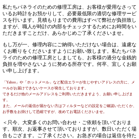
私たちパネライのための修理工房は、お客様が愛用なさって
いるお時計をお預かりして、必要最低限の適切な修理サービ
スを行います。見積もりまでの費用はすべて弊社が負担致し
ますが、職人が時計の内部をチェックするためにお時間をい
ただきますことだけ、あらかじめご了承くださいませ。
もし万が一、修理内容にご納得いただけない場合は、遠慮な
くお断りをくださいますようにお願い致します。私たちパネ
ライのための修理工房としましても、お客様の過分な金銭的
負担を増やさないように努める所存です。何卒、宜しくお願
い申し上げます。
「Yahoo」や「ホットメール」など配信エラーが生じやすいアドレスの方に、メ
ールがお届けできないケースが発生しております。
できるだけ他のメールアドレスをご利用いただきますよう、お願い申し上げま
す。
また、メールの返信が届かない方はフィルターなどの設定をご確認いただくか、
お手数をお掛けして恐縮ですが、改めてお電話くださいませ。
＜只今、大変多くのお問い合わせ・ご依頼を頂いておりま
す。順次、お返事させて頂いておりますが、数日いただく場
合もござます。ご了承ください。お急ぎの場合は返信を待た