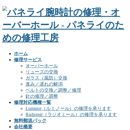
ホーム
修理サービス
オーバーホール
リューズの交換
ガラス（風防）交換
進み／遅れの解消
ベルトの交換／調整／修理
針の修理／調整
修理対応機種一覧
Luminor（ルミノール）の修理を承ります
Radiomir（ラジオミール）の修理を承ります
無料郵送パック
会社概要