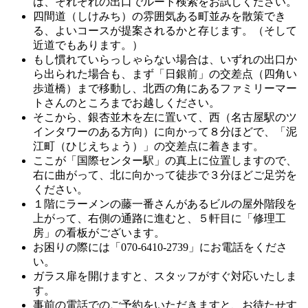
は、それぞれの出口でルート検索をお試しください。
四間道（しけみち）の雰囲気ある町並みを散策でき
る、よいコースが提案されるかと存じます。（そして
近道でもあります。）
もし慣れていらっしゃらない場合は、いずれの出口か
ら出られた場合も、まず「日銀前」の交差点（四角い
歩道橋）まで移動し、北西の角にあるファミリーマー
トさんのところまでお越しください。
そこから、銀杏並木を左に置いて、西（名古屋駅のツ
インタワーのある方向）に向かって８分ほどで、「泥
江町（ひじえちょう）」の交差点に着きます。
ここが「国際センター駅」の真上に位置しますので、
右に曲がって、北に向かって徒歩で３分ほどご足労を
ください。
１階にラーメンの藤一番さんがあるビルの屋外階段を
上がって、右側の通路に進むと、５軒目に「修理工
房」の看板がございます。
お困りの際には「070-6410-2739」にお電話をくださ
い。
ガラス扉を開けますと、スタッフがすぐ対応いたしま
す。
事前の電話でのご予約をいただきますと、お待たせす