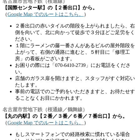
名古屋市営地下鉄（桜通線）
【国際センター駅】の【２番出口】から。
（
Google Map でのルートはこちら。
）
２番出口の赤いタイルの階段を上がられましたら、右
側を向いて、北に向かって徒歩で３分ほどご足労をく
ださい。
１階にラーメンの藤一番さんがあるビルの屋外階段を
上がって、右側の通路に進むと、５軒目に「修理工
房」の看板がございます。
お困りの際には「070-6410-2739」にお電話をくださ
い。
店舗のガラス扉を開けますと、スタッフがすぐ対応い
たします。
事前の電話でのご予約をいただきますと、お待たせす
ることなくお目にかかれます。
名古屋市営地下鉄（桜通線／鶴舞線）
【丸の内駅】の【２番／３番／６番／７番出口】から。
（
Google Map でのルートはこちら。
）
もしスマートフォンでの経路検索に慣れている場合