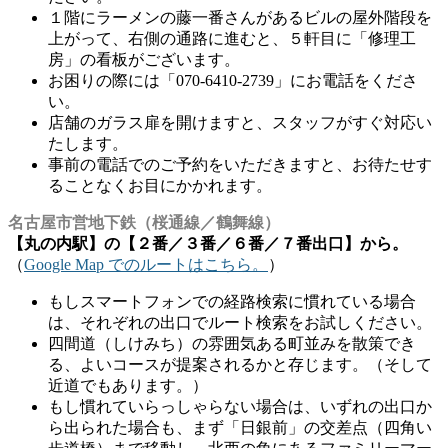
１階にラーメンの藤一番さんがあるビルの屋外階段を
上がって、右側の通路に進むと、５軒目に「修理工
房」の看板がございます。
お困りの際には「070-6410-2739」にお電話をくださ
い。
店舗のガラス扉を開けますと、スタッフがすぐ対応い
たします。
事前の電話でのご予約をいただきますと、お待たせす
ることなくお目にかかれます。
名古屋市営地下鉄（桜通線／鶴舞線）
【丸の内駅】の【２番／３番／６番／７番出口】から。
（
Google Map でのルートはこちら。
）
もしスマートフォンでの経路検索に慣れている場合
は、それぞれの出口でルート検索をお試しください。
四間道（しけみち）の雰囲気ある町並みを散策でき
る、よいコースが提案されるかと存じます。（そして
近道でもあります。）
もし慣れていらっしゃらない場合は、いずれの出口か
ら出られた場合も、まず「日銀前」の交差点（四角い