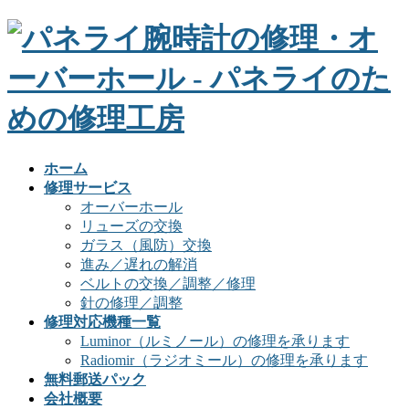
ホーム
修理サービス
オーバーホール
リューズの交換
ガラス（風防）交換
進み／遅れの解消
ベルトの交換／調整／修理
針の修理／調整
修理対応機種一覧
Luminor（ルミノール）の修理を承ります
Radiomir（ラジオミール）の修理を承ります
無料郵送パック
会社概要