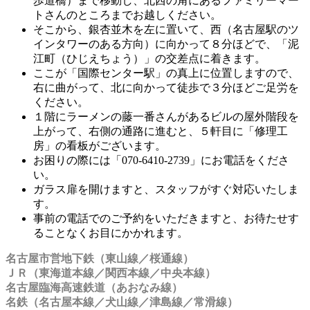
歩道橋）まで移動し、北西の角にあるファミリーマー
トさんのところまでお越しください。
そこから、銀杏並木を左に置いて、西（名古屋駅のツ
インタワーのある方向）に向かって８分ほどで、「泥
江町（ひじえちょう）」の交差点に着きます。
ここが「国際センター駅」の真上に位置しますので、
右に曲がって、北に向かって徒歩で３分ほどご足労を
ください。
１階にラーメンの藤一番さんがあるビルの屋外階段を
上がって、右側の通路に進むと、５軒目に「修理工
房」の看板がございます。
お困りの際には「070-6410-2739」にお電話をくださ
い。
ガラス扉を開けますと、スタッフがすぐ対応いたしま
す。
事前の電話でのご予約をいただきますと、お待たせす
ることなくお目にかかれます。
名古屋市営地下鉄（東山線／桜通線）
ＪＲ（東海道本線／関西本線／中央本線）
名古屋臨海高速鉄道（あおなみ線）
名鉄（名古屋本線／犬山線／津島線／常滑線）