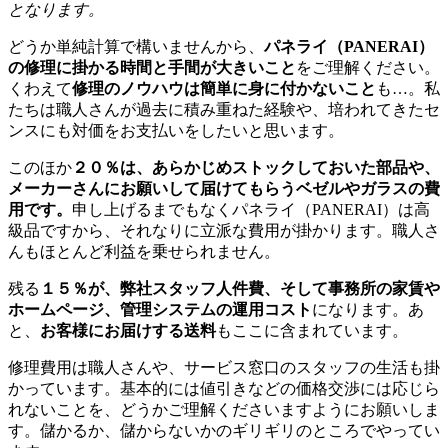
となります。
どうか単純計算で構いませんから、
パネライ（PANERAI）
の修理に掛かる時間と手間が大きいこと
をご理解ください。
くわえて
修理のノウハウは簡単に身に付かないこと
も…。私
たちは職人さんが過去に積み重ねた経験や、培われてきたセ
ンスにも対価をお支払いをしたいと思います。
このほか
２０％は、あらかじめストックしておいた部品や、
メーカーさんにお願いして届けてもらうベゼルやガラスの費
用です。
申し上げるまでもなくパネライ（PANERAI）は高
級品ですから、それなりに立派な費用が掛かります。職人さ
んもほとんど利益を乗せられません。
残る
１５％が、弊社スタッフ人件費、そして事務所の家賃や
ホームページ、管理システムの運用コスト
になります。あ
と、
お客様にお届けする送料
もここに含まれています。
修理費用は職人さんや、サービス窓口のスタッフの生活も掛
かっています。基本的には値引きなどの価格交渉には応じら
れないことを、どうかご理解くださいますようにお願いしま
す。儲かるか、儲からないかのギリギリのところでやってい