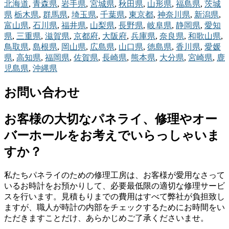
北海道
,
青森県
,
岩手県
,
宮城県
,
秋田県
,
山形県
,
福島県
,
茨城
県
栃木県
,
群馬県
,
埼玉県
,
千葉県
,
東京都
,
神奈川県
,
新潟県
,
富山県
,
石川県
,
福井県
,
山梨県
,
長野県
,
岐阜県
,
静岡県
,
愛知
県
,
三重県
,
滋賀県
,
京都府
,
大阪府
,
兵庫県
,
奈良県
,
和歌山県
,
鳥取県
,
島根県
,
岡山県
,
広島県
,
山口県
,
徳島県
,
香川県
,
愛媛
県
,
高知県
,
福岡県
,
佐賀県
,
長崎県
,
熊本県
,
大分県
,
宮崎県
,
鹿
児島県
,
沖縄県
お問い合わせ
お客様の大切なパネライ、修理やオー
バーホールをお考えでいらっしゃいま
すか？
私たちパネライのための修理工房は、お客様が愛用なさって
いるお時計をお預かりして、必要最低限の適切な修理サービ
スを行います。見積もりまでの費用はすべて弊社が負担致し
ますが、職人が時計の内部をチェックするためにお時間をい
ただきますことだけ、あらかじめご了承くださいませ。