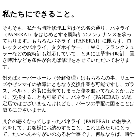
私たちにできること。
そもそも、私たち時計修理工房はその名の通り、パネライ
（PANERAI）をはじめとする腕時計のメンテナンスを承っ
ております。もちろんパネライ（PANERAI）に限らず、ロ
レックスやパネライ、タグホイヤー、ＩＷＣ、フランクミュ
ラーなどの腕時計も対応していて、ときには壁掛け時計、置
き時計なども条件が合えば修理をさせていただいておりま
す。
例えばオーバーホール（分解修理）はもちろんの事、リュー
ズやゼンマイの故障にともなう交換作業も可能ですし、ガラ
ス、ベルト、外装に出来てしまった傷を磨いてなんとかした
り、交換することも可能です。パネライ（PANERAI）の認
定店ではございませんけれども、パーツの手配に困ることは
滅多にございません。
具合の悪くなってしまったパネライ（PANERAI）のお手入
れをして、お客様にお納めすること。これは私たちにとっ
て、たいへんやりがいのあるお仕事です。何故ならば、時計