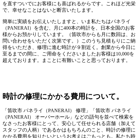
を直すついでにお客様にも喜ばれるからです。これほど光栄
で、幸せなことはないと断言いたします。
簡単に実績をお伝えいたしますと、いま私たちはパネライ
（PANERAI）を含む、月に400本の時計を、日本全国のお客
様からお預かりしています。（笛吹市からも月に数回は、お
問い合わせをいただく次第です。）このうち見積もりにご納
得をいただき、修理に進む時計が９割近く。創業から今日に
至るまでの間に、ご用命をくださいましたお客様は10,000を
超えております。まことに有難いことと思っております。
時計の修理にかかる費用について。
「笛吹市 パネライ（PANERAI） 修理」「笛吹市 パネライ
（PANERAI） オーバーホール」などの語句を並べて検索を
なさったお客様にとって、安心して任せられる店舗（加えて
スタッフの人柄）であるかはもちろんのこと、時計の修理に
かかる費用を知りたいというお考えはごもっとも。私たち時