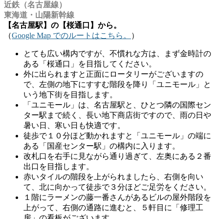
近鉄（名古屋線）
東海道・山陽新幹線
【名古屋駅】の【桜通口】から。
（
Google Map でのルートはこちら。
）
とても広い構内ですが、不慣れな方は、まず金時計の
ある「桜通口」を目指してください。
外に出られますと正面にロータリーがございますの
で、左側の地下にすすむ階段を降り「ユニモール」と
いう地下街を目指します。
「ユニモール」は、名古屋駅と、ひとつ隣の国際セン
ター駅まで続く、長い地下商店街ですので、雨の日や
暑い日、寒い日も快適です。
徒歩で１０分ほど動かれますと「ユニモール」の端に
ある「国産センター駅」の構内に入ります。
改札口を右手に見ながら通り過ぎて、左奥にある２番
出口を目指します。
赤いタイルの階段を上がられましたら、右側を向い
て、北に向かって徒歩で３分ほどご足労をください。
１階にラーメンの藤一番さんがあるビルの屋外階段を
上がって、右側の通路に進むと、５軒目に「修理工
房」の看板がございます。