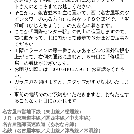
歩道橋）まで移動し、北西の角にあるファミリーマー
トさんのところまでお越しください。
そこから、銀杏並木を左に置いて、西（名古屋駅のツ
インタワーのある方向）に向かって８分ほどで、「泥
江町（ひじえちょう）」の交差点に着きます。
ここが「国際センター駅」の真上に位置しますので、
右に曲がって、北に向かって徒歩で３分ほどご足労を
ください。
１階にラーメンの藤一番さんがあるビルの屋外階段を
上がって、右側の通路に進むと、５軒目に「修理工
房」の看板がございます。
お困りの際には「070-6410-2739」にお電話をくださ
い。
ガラス扉を開けますと、スタッフがすぐ対応いたしま
す。
事前の電話でのご予約をいただきますと、お待たせす
ることなくお目にかかれます。
名古屋市営地下鉄（東山線／桜通線）
ＪＲ（東海道本線／関西本線／中央本線）
名古屋臨海高速鉄道（あおなみ線）
名鉄（名古屋本線／犬山線／津島線／常滑線）