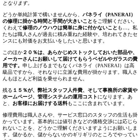
となります。
どうか単純計算で構いませんから、
パネライ（PANERAI）
の修理に掛かる時間と手間が大きいこと
をご理解ください。
くわえて
修理のノウハウは簡単に身に付かないこと
も…。私
たちは職人さんが過去に積み重ねた経験や、培われてきたセ
ンスにも対価をお支払いをしたいと思います。
このほか
２０％は、あらかじめストックしておいた部品や、
メーカーさんにお願いして届けてもらうベゼルやガラスの費
用です。
申し上げるまでもなくパネライ（PANERAI）は高
級品ですから、それなりに立派な費用が掛かります。職人さ
んもほとんど利益を乗せられません。
残る
１５％が、弊社スタッフ人件費、そして事務所の家賃や
ホームページ、管理システムの運用コスト
になります。あ
と、
お客様にお届けする送料
もここに含まれています。
修理費用は職人さんや、サービス窓口のスタッフの生活も掛
かっています。基本的には値引きなどの価格交渉には応じら
れないことを、どうかご理解くださいますようにお願いしま
す。儲かるか、儲からないかのギリギリのところでやってい