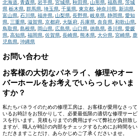
北海道
,
青森県
,
岩手県
,
宮城県
,
秋田県
,
山形県
,
福島県
,
茨城
県
栃木県
,
群馬県
,
埼玉県
,
千葉県
,
東京都
,
神奈川県
,
新潟県
,
富山県
,
石川県
,
福井県
,
山梨県
,
長野県
,
岐阜県
,
静岡県
,
愛知
県
,
三重県
,
滋賀県
,
京都府
,
大阪府
,
兵庫県
,
奈良県
,
和歌山県
,
鳥取県
,
島根県
,
岡山県
,
広島県
,
山口県
,
徳島県
,
香川県
,
愛媛
県
,
高知県
,
福岡県
,
佐賀県
,
長崎県
,
熊本県
,
大分県
,
宮崎県
,
鹿
児島県
,
沖縄県
お問い合わせ
お客様の大切なパネライ、修理やオー
バーホールをお考えでいらっしゃいま
すか？
私たちパネライのための修理工房は、お客様が愛用なさって
いるお時計をお預かりして、必要最低限の適切な修理サービ
スを行います。見積もりまでの費用はすべて弊社が負担致し
ますが、職人が時計の内部をチェックするためにお時間をい
ただきますことだけ、あらかじめご了承くださいませ。