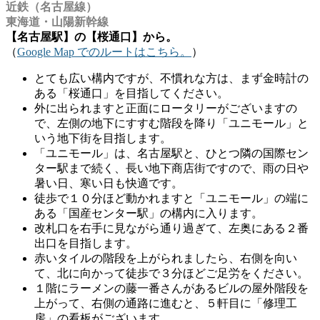
近鉄（名古屋線）
東海道・山陽新幹線
【名古屋駅】の【桜通口】から。
（
Google Map でのルートはこちら。
）
とても広い構内ですが、不慣れな方は、まず金時計の
ある「桜通口」を目指してください。
外に出られますと正面にロータリーがございますの
で、左側の地下にすすむ階段を降り「ユニモール」と
いう地下街を目指します。
「ユニモール」は、名古屋駅と、ひとつ隣の国際セン
ター駅まで続く、長い地下商店街ですので、雨の日や
暑い日、寒い日も快適です。
徒歩で１０分ほど動かれますと「ユニモール」の端に
ある「国産センター駅」の構内に入ります。
改札口を右手に見ながら通り過ぎて、左奥にある２番
出口を目指します。
赤いタイルの階段を上がられましたら、右側を向い
て、北に向かって徒歩で３分ほどご足労をください。
１階にラーメンの藤一番さんがあるビルの屋外階段を
上がって、右側の通路に進むと、５軒目に「修理工
房」の看板がございます。