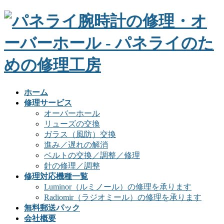
ホーム
修理サービス
オーバーホール
リューズの交換
ガラス（風防）交換
進み／遅れの解消
ベルトの交換／調整／修理
針の修理／調整
修理対応機種一覧
Luminor（ルミノール）の修理を承ります
Radiomir（ラジオミール）の修理を承ります
無料郵送パック
会社概要