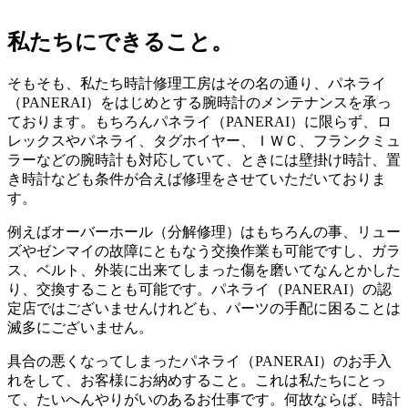
私たちにできること。
そもそも、私たち時計修理工房はその名の通り、パネライ
（PANERAI）をはじめとする腕時計のメンテナンスを承っ
ております。もちろんパネライ（PANERAI）に限らず、ロ
レックスやパネライ、タグホイヤー、ＩＷＣ、フランクミュ
ラーなどの腕時計も対応していて、ときには壁掛け時計、置
き時計なども条件が合えば修理をさせていただいておりま
す。
例えばオーバーホール（分解修理）はもちろんの事、リュー
ズやゼンマイの故障にともなう交換作業も可能ですし、ガラ
ス、ベルト、外装に出来てしまった傷を磨いてなんとかした
り、交換することも可能です。パネライ（PANERAI）の認
定店ではございませんけれども、パーツの手配に困ることは
滅多にございません。
具合の悪くなってしまったパネライ（PANERAI）のお手入
れをして、お客様にお納めすること。これは私たちにとっ
て、たいへんやりがいのあるお仕事です。何故ならば、時計