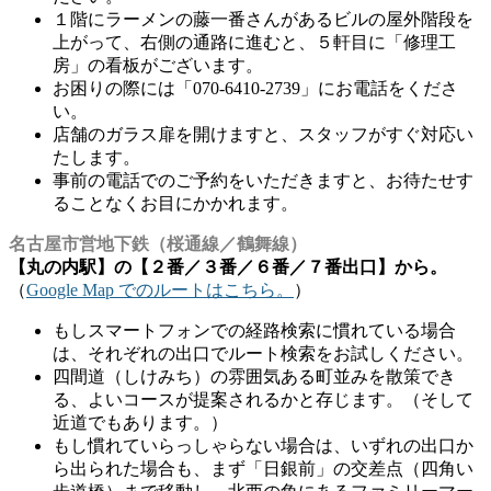
１階にラーメンの藤一番さんがあるビルの屋外階段を
上がって、右側の通路に進むと、５軒目に「修理工
房」の看板がございます。
お困りの際には「070-6410-2739」にお電話をくださ
い。
店舗のガラス扉を開けますと、スタッフがすぐ対応い
たします。
事前の電話でのご予約をいただきますと、お待たせす
ることなくお目にかかれます。
名古屋市営地下鉄（桜通線／鶴舞線）
【丸の内駅】の【２番／３番／６番／７番出口】から。
（
Google Map でのルートはこちら。
）
もしスマートフォンでの経路検索に慣れている場合
は、それぞれの出口でルート検索をお試しください。
四間道（しけみち）の雰囲気ある町並みを散策でき
る、よいコースが提案されるかと存じます。（そして
近道でもあります。）
もし慣れていらっしゃらない場合は、いずれの出口か
ら出られた場合も、まず「日銀前」の交差点（四角い