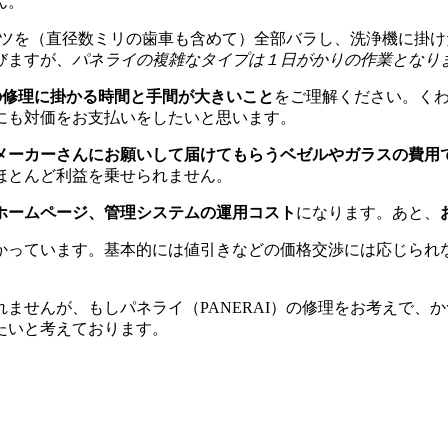
ん。
パーツを（直径数ミリの歯車も含めて）全部バラし、洗浄機に掛
びますが、
パネライの複雑なタイプは１日がかりの作業となり
）の修理に掛かる時間と手間が大きいこと
をご理解ください。く
にも対価をお支払いをしたいと思います。
メーカーさんにお願いして届けてもらうベゼルやガラスの費用
ほとんど利益を乗せられません。
ホームページ、管理システムの運用コスト
になります。あと、
かっています。基本的には値引きなどの価格交渉には応じられ
。
ませんが、もしパネライ（PANERAI）の修理をお考えで、
たいと考えております。