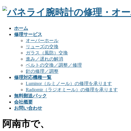
ホーム
修理サービス
オーバーホール
リューズの交換
ガラス（風防）交換
進み／遅れの解消
ベルトの交換／調整／修理
針の修理／調整
修理対応機種一覧
Luminor（ルミノール）の修理を承ります
Radiomir（ラジオミール）の修理を承ります
無料郵送パック
会社概要
お問い合わせ
阿南市で、