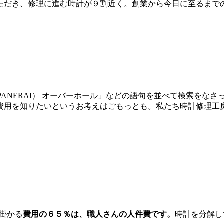
だき、修理に進む時計が９割近く。創業から今日に至るまでの間
イ（PANERAI） オーバーホール」などの語句を並べて検索を
費用を知りたいというお考えはごもっとも。私たち時計修理工
に掛かる
費用の６５％は、職人さんの人件費です。
時計を分解し