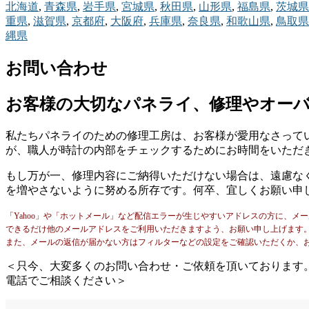
北海道
,
青森県
,
岩手県
,
宮城県
,
秋田県
,
山形県
,
福島県
,
茨城県
重県
,
滋賀県
,
京都府
,
大阪府
,
兵庫県
,
奈良県
,
和歌山県
,
鳥取県
縄県
お問い合わせ
お客様の大切なパネライ、修理やオー
私たちパネライのための修理工房は、お客様が愛用なさって
が、職人が時計の内部をチェックするためにお時間をいただ
もし万が一、修理内容にご納得いただけない場合は、遠慮な
を増やさないように努める所存です。何卒、宜しくお願い申
「Yahoo」や「ホットメール」など配信エラーが生じやすいアドレスの方に、メ
できるだけ他のメールアドレスをご利用いただきますよう、お願い申し上げます
また、メールの返信が届かない方はフィルターなどの設定をご確認いただくか、
＜只今、大変多くのお問い合わせ・ご依頼を頂いております
電話でご相談ください＞