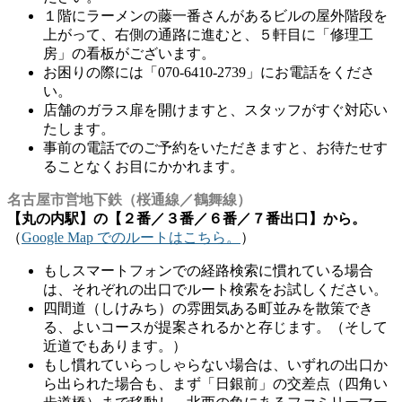
１階にラーメンの藤一番さんがあるビルの屋外階段を
上がって、右側の通路に進むと、５軒目に「修理工
房」の看板がございます。
お困りの際には「070-6410-2739」にお電話をくださ
い。
店舗のガラス扉を開けますと、スタッフがすぐ対応い
たします。
事前の電話でのご予約をいただきますと、お待たせす
ることなくお目にかかれます。
名古屋市営地下鉄（桜通線／鶴舞線）
【丸の内駅】の【２番／３番／６番／７番出口】から。
（
Google Map でのルートはこちら。
）
もしスマートフォンでの経路検索に慣れている場合
は、それぞれの出口でルート検索をお試しください。
四間道（しけみち）の雰囲気ある町並みを散策でき
る、よいコースが提案されるかと存じます。（そして
近道でもあります。）
もし慣れていらっしゃらない場合は、いずれの出口か
ら出られた場合も、まず「日銀前」の交差点（四角い