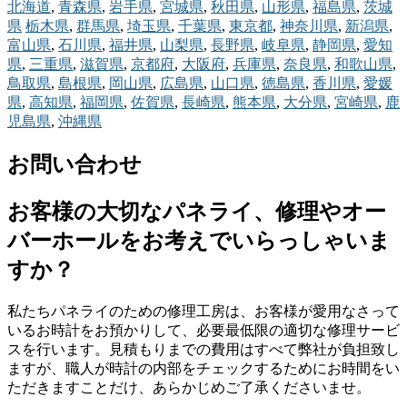
北海道
,
青森県
,
岩手県
,
宮城県
,
秋田県
,
山形県
,
福島県
,
茨城
県
栃木県
,
群馬県
,
埼玉県
,
千葉県
,
東京都
,
神奈川県
,
新潟県
,
富山県
,
石川県
,
福井県
,
山梨県
,
長野県
,
岐阜県
,
静岡県
,
愛知
県
,
三重県
,
滋賀県
,
京都府
,
大阪府
,
兵庫県
,
奈良県
,
和歌山県
,
鳥取県
,
島根県
,
岡山県
,
広島県
,
山口県
,
徳島県
,
香川県
,
愛媛
県
,
高知県
,
福岡県
,
佐賀県
,
長崎県
,
熊本県
,
大分県
,
宮崎県
,
鹿
児島県
,
沖縄県
お問い合わせ
お客様の大切なパネライ、修理やオー
バーホールをお考えでいらっしゃいま
すか？
私たちパネライのための修理工房は、お客様が愛用なさって
いるお時計をお預かりして、必要最低限の適切な修理サービ
スを行います。見積もりまでの費用はすべて弊社が負担致し
ますが、職人が時計の内部をチェックするためにお時間をい
ただきますことだけ、あらかじめご了承くださいませ。