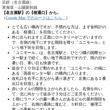
近鉄（名古屋線）
東海道・山陽新幹線
【名古屋駅】の【桜通口】から。
（
Google Map でのルートはこちら。
）
とても広い構内ですが、不慣れな方は、まず金時計の
ある「桜通口」を目指してください。
外に出られますと正面にロータリーがございますの
で、左側の地下にすすむ階段を降り「ユニモール」と
いう地下街を目指します。
「ユニモール」は、名古屋駅と、ひとつ隣の国際セン
ター駅まで続く、長い地下商店街ですので、雨の日や
暑い日、寒い日も快適です。
徒歩で１０分ほど動かれますと「ユニモール」の端に
ある「国産センター駅」の構内に入ります。
改札口を右手に見ながら通り過ぎて、左奥にある２番
出口を目指します。
赤いタイルの階段を上がられましたら、右側を向い
て、北に向かって徒歩で３分ほどご足労をください。
１階にラーメンの藤一番さんがあるビルの屋外階段を
上がって、右側の通路に進むと、５軒目に「修理工
房」の看板がございます。