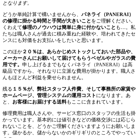
となります。
どうか単純計算で構いませんから、
パネライ（PANERAI）
の修理に掛かる時間と手間が大きいこと
をご理解ください。
くわえて
修理のノウハウは簡単に身に付かないこと
も…。私
たちは職人さんが過去に積み重ねた経験や、培われてきたセ
ンスにも対価をお支払いをしたいと思います。
このほか
２０％は、あらかじめストックしておいた部品や、
メーカーさんにお願いして届けてもらうベゼルやガラスの費
用です。
申し上げるまでもなくパネライ（PANERAI）は高
級品ですから、それなりに立派な費用が掛かります。職人さ
んもほとんど利益を乗せられません。
残る
１５％が、弊社スタッフ人件費、そして事務所の家賃や
ホームページ、管理システムの運用コスト
になります。あ
と、
お客様にお届けする送料
もここに含まれています。
修理費用は職人さんや、サービス窓口のスタッフの生活も掛
かっています。基本的には値引きなどの価格交渉には応じら
れないことを、どうかご理解くださいますようにお願いしま
す。儲かるか、儲からないかのギリギリのところでやってい