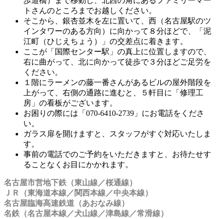
歩道橋）まで移動し、北西の角にあるファミリーマー
トさんのところまでお越しください。
そこから、銀杏並木を左に置いて、西（名古屋駅のツ
インタワーのある方向）に向かって８分ほどで、「泥
江町（ひじえちょう）」の交差点に着きます。
ここが「国際センター駅」の真上に位置しますので、
右に曲がって、北に向かって徒歩で３分ほどご足労を
ください。
１階にラーメンの藤一番さんがあるビルの屋外階段を
上がって、右側の通路に進むと、５軒目に「修理工
房」の看板がございます。
お困りの際には「070-6410-2739」にお電話をくださ
い。
ガラス扉を開けますと、スタッフがすぐ対応いたしま
す。
事前の電話でのご予約をいただきますと、お待たせす
ることなくお目にかかれます。
名古屋市営地下鉄（東山線／桜通線）
ＪＲ（東海道本線／関西本線／中央本線）
名古屋臨海高速鉄道（あおなみ線）
名鉄（名古屋本線／犬山線／津島線／常滑線）