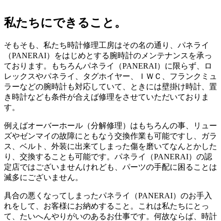
私たちにできること。
そもそも、私たち時計修理工房はその名の通り、パネライ
（PANERAI）をはじめとする腕時計のメンテナンスを承っ
ております。もちろんパネライ（PANERAI）に限らず、ロ
レックスやパネライ、タグホイヤー、ＩＷＣ、フランクミュ
ラーなどの腕時計も対応していて、ときには壁掛け時計、置
き時計なども条件が合えば修理をさせていただいておりま
す。
例えばオーバーホール（分解修理）はもちろんの事、リュー
ズやゼンマイの故障にともなう交換作業も可能ですし、ガラ
ス、ベルト、外装に出来てしまった傷を磨いてなんとかした
り、交換することも可能です。パネライ（PANERAI）の認
定店ではございませんけれども、パーツの手配に困ることは
滅多にございません。
具合の悪くなってしまったパネライ（PANERAI）のお手入
れをして、お客様にお納めすること。これは私たちにとっ
て、たいへんやりがいのあるお仕事です。何故ならば、時計