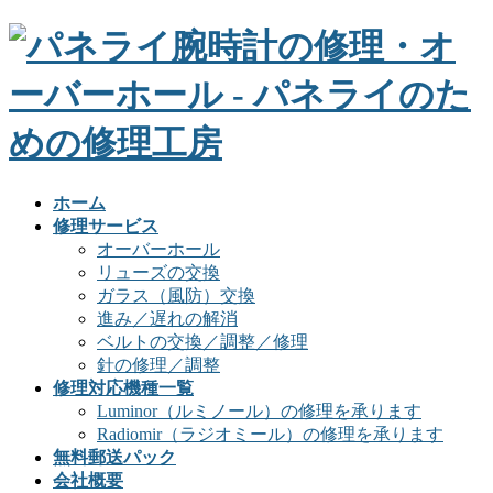
ホーム
修理サービス
オーバーホール
リューズの交換
ガラス（風防）交換
進み／遅れの解消
ベルトの交換／調整／修理
針の修理／調整
修理対応機種一覧
Luminor（ルミノール）の修理を承ります
Radiomir（ラジオミール）の修理を承ります
無料郵送パック
会社概要