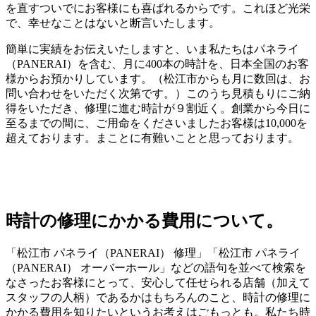
を直すついでにお客様にも喜ばれるからです。これほど光栄
で、幸せなことはないと断言いたします。
簡単に実績をお伝えいたしますと、いま私たちはパネライ
（PANERAI）を含む、月に400本の時計を、日本全国のお客
様からお預かりしています。（松江市からも月に数回は、お
問い合わせをいただく次第です。）このうち見積もりにご納
得をいただき、修理に進む時計が９割近く。創業から今日に
至るまでの間に、ご用命をくださいましたお客様は10,000を
超えております。まことに有難いことと思っております。
時計の修理にかかる費用について。
「松江市 パネライ（PANERAI） 修理」「松江市 パネライ
（PANERAI） オーバーホール」などの語句を並べて検索を
なさったお客様にとって、安心して任せられる店舗（加えて
スタッフの人柄）であるかはもちろんのこと、時計の修理に
かかる費用を知りたいというお考えはごもっとも。私たち時