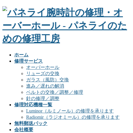
ホーム
修理サービス
オーバーホール
リューズの交換
ガラス（風防）交換
進み／遅れの解消
ベルトの交換／調整／修理
針の修理／調整
修理対応機種一覧
Luminor（ルミノール）の修理を承ります
Radiomir（ラジオミール）の修理を承ります
無料郵送パック
会社概要