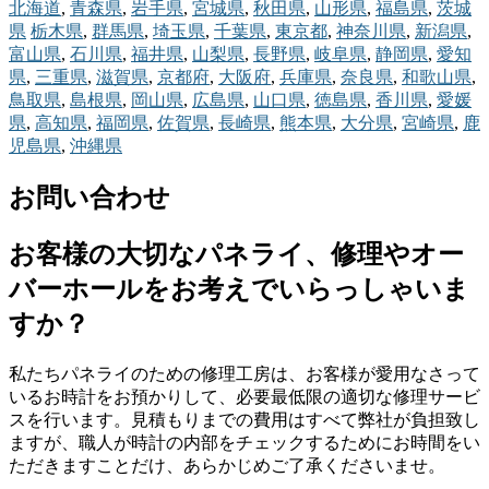
北海道
,
青森県
,
岩手県
,
宮城県
,
秋田県
,
山形県
,
福島県
,
茨城
県
栃木県
,
群馬県
,
埼玉県
,
千葉県
,
東京都
,
神奈川県
,
新潟県
,
富山県
,
石川県
,
福井県
,
山梨県
,
長野県
,
岐阜県
,
静岡県
,
愛知
県
,
三重県
,
滋賀県
,
京都府
,
大阪府
,
兵庫県
,
奈良県
,
和歌山県
,
鳥取県
,
島根県
,
岡山県
,
広島県
,
山口県
,
徳島県
,
香川県
,
愛媛
県
,
高知県
,
福岡県
,
佐賀県
,
長崎県
,
熊本県
,
大分県
,
宮崎県
,
鹿
児島県
,
沖縄県
お問い合わせ
お客様の大切なパネライ、修理やオー
バーホールをお考えでいらっしゃいま
すか？
私たちパネライのための修理工房は、お客様が愛用なさって
いるお時計をお預かりして、必要最低限の適切な修理サービ
スを行います。見積もりまでの費用はすべて弊社が負担致し
ますが、職人が時計の内部をチェックするためにお時間をい
ただきますことだけ、あらかじめご了承くださいませ。