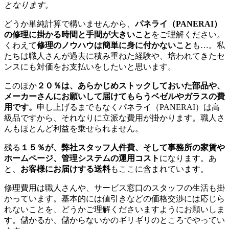
となります。
どうか単純計算で構いませんから、
パネライ（PANERAI）
の修理に掛かる時間と手間が大きいこと
をご理解ください。
くわえて
修理のノウハウは簡単に身に付かないこと
も…。私
たちは職人さんが過去に積み重ねた経験や、培われてきたセ
ンスにも対価をお支払いをしたいと思います。
このほか
２０％は、あらかじめストックしておいた部品や、
メーカーさんにお願いして届けてもらうベゼルやガラスの費
用です。
申し上げるまでもなくパネライ（PANERAI）は高
級品ですから、それなりに立派な費用が掛かります。職人さ
んもほとんど利益を乗せられません。
残る
１５％が、弊社スタッフ人件費、そして事務所の家賃や
ホームページ、管理システムの運用コスト
になります。あ
と、
お客様にお届けする送料
もここに含まれています。
修理費用は職人さんや、サービス窓口のスタッフの生活も掛
かっています。基本的には値引きなどの価格交渉には応じら
れないことを、どうかご理解くださいますようにお願いしま
す。儲かるか、儲からないかのギリギリのところでやってい