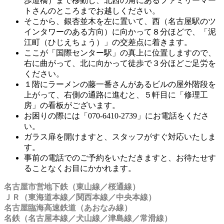
歩道橋）まで移動し、北西の角にあるファミリーマー
トさんのところまでお越しください。
そこから、銀杏並木を左に置いて、西（名古屋駅のツ
インタワーのある方向）に向かって８分ほどで、「泥
江町（ひじえちょう）」の交差点に着きます。
ここが「国際センター駅」の真上に位置しますので、
右に曲がって、北に向かって徒歩で３分ほどご足労を
ください。
１階にラーメンの藤一番さんがあるビルの屋外階段を
上がって、右側の通路に進むと、５軒目に「修理工
房」の看板がございます。
お困りの際には「070-6410-2739」にお電話をくださ
い。
ガラス扉を開けますと、スタッフがすぐ対応いたしま
す。
事前の電話でのご予約をいただきますと、お待たせす
ることなくお目にかかれます。
名古屋市営地下鉄（東山線／桜通線）
ＪＲ（東海道本線／関西本線／中央本線）
名古屋臨海高速鉄道（あおなみ線）
名鉄（名古屋本線／犬山線／津島線／常滑線）