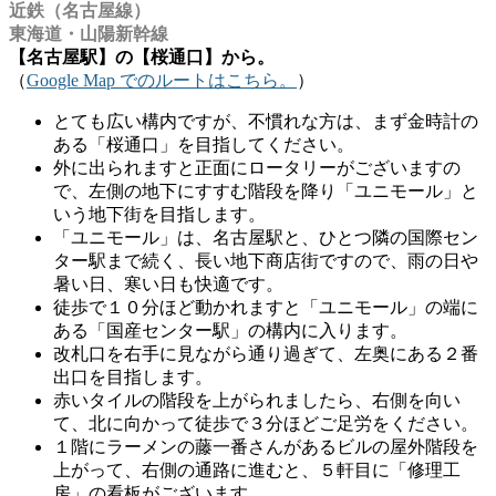
近鉄（名古屋線）
東海道・山陽新幹線
【名古屋駅】の【桜通口】から。
（
Google Map でのルートはこちら。
）
とても広い構内ですが、不慣れな方は、まず金時計の
ある「桜通口」を目指してください。
外に出られますと正面にロータリーがございますの
で、左側の地下にすすむ階段を降り「ユニモール」と
いう地下街を目指します。
「ユニモール」は、名古屋駅と、ひとつ隣の国際セン
ター駅まで続く、長い地下商店街ですので、雨の日や
暑い日、寒い日も快適です。
徒歩で１０分ほど動かれますと「ユニモール」の端に
ある「国産センター駅」の構内に入ります。
改札口を右手に見ながら通り過ぎて、左奥にある２番
出口を目指します。
赤いタイルの階段を上がられましたら、右側を向い
て、北に向かって徒歩で３分ほどご足労をください。
１階にラーメンの藤一番さんがあるビルの屋外階段を
上がって、右側の通路に進むと、５軒目に「修理工
房」の看板がございます。