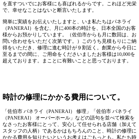
を直すついでにお客様にも喜ばれるからです。これほど光栄
で、幸せなことはないと断言いたします。
簡単に実績をお伝えいたしますと、いま私たちはパネライ
（PANERAI）を含む、月に400本の時計を、日本全国のお客
様からお預かりしています。（佐伯市からも月に数回は、お
問い合わせをいただく次第です。）このうち見積もりにご納
得をいただき、修理に進む時計が９割近く。創業から今日に
至るまでの間に、ご用命をくださいましたお客様は10,000を
超えております。まことに有難いことと思っております。
時計の修理にかかる費用について。
「佐伯市 パネライ（PANERAI） 修理」「佐伯市 パネライ
（PANERAI） オーバーホール」などの語句を並べて検索を
なさったお客様にとって、安心して任せられる店舗（加えて
スタッフの人柄）であるかはもちろんのこと、時計の修理に
かかる費用を知りたいというお考えはごもっとも。私たち時