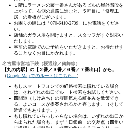
１階にラーメンの藤一番さんがあるビルの屋外階段を
上がって、右側の通路に進むと、５軒目に「修理工
房」の看板がございます。
お困りの際には「070-6410-2739」にお電話をくださ
い。
店舗のガラス扉を開けますと、スタッフがすぐ対応い
たします。
事前の電話でのご予約をいただきますと、お待たせす
ることなくお目にかかれます。
名古屋市営地下鉄（桜通線／鶴舞線）
【丸の内駅】の【２番／３番／６番／７番出口】から。
（
Google Map でのルートはこちら。
）
もしスマートフォンでの経路検索に慣れている場合
は、それぞれの出口でルート検索をお試しください。
四間道（しけみち）の雰囲気ある町並みを散策でき
る、よいコースが提案されるかと存じます。（そして
近道でもあります。）
もし慣れていらっしゃらない場合は、いずれの出口か
ら出られた場合も、まず「日銀前」の交差点（四角い