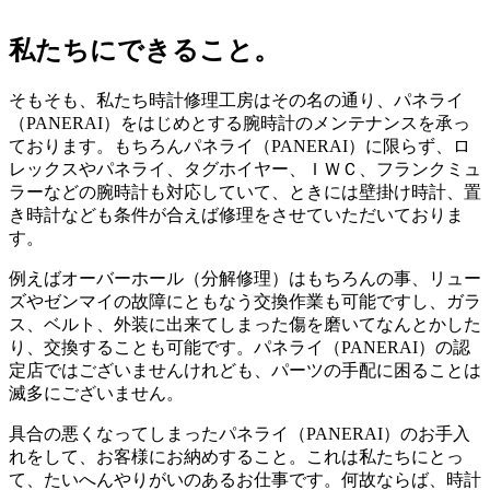
私たちにできること。
そもそも、私たち時計修理工房はその名の通り、パネライ
（PANERAI）をはじめとする腕時計のメンテナンスを承っ
ております。もちろんパネライ（PANERAI）に限らず、ロ
レックスやパネライ、タグホイヤー、ＩＷＣ、フランクミュ
ラーなどの腕時計も対応していて、ときには壁掛け時計、置
き時計なども条件が合えば修理をさせていただいておりま
す。
例えばオーバーホール（分解修理）はもちろんの事、リュー
ズやゼンマイの故障にともなう交換作業も可能ですし、ガラ
ス、ベルト、外装に出来てしまった傷を磨いてなんとかした
り、交換することも可能です。パネライ（PANERAI）の認
定店ではございませんけれども、パーツの手配に困ることは
滅多にございません。
具合の悪くなってしまったパネライ（PANERAI）のお手入
れをして、お客様にお納めすること。これは私たちにとっ
て、たいへんやりがいのあるお仕事です。何故ならば、時計