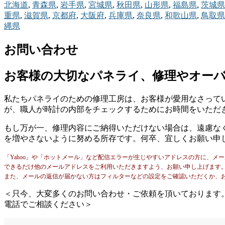
北海道
,
青森県
,
岩手県
,
宮城県
,
秋田県
,
山形県
,
福島県
,
茨城県
重県
,
滋賀県
,
京都府
,
大阪府
,
兵庫県
,
奈良県
,
和歌山県
,
鳥取県
縄県
お問い合わせ
お客様の大切なパネライ、修理やオー
私たちパネライのための修理工房は、お客様が愛用なさって
が、職人が時計の内部をチェックするためにお時間をいただ
もし万が一、修理内容にご納得いただけない場合は、遠慮な
を増やさないように努める所存です。何卒、宜しくお願い申
「Yahoo」や「ホットメール」など配信エラーが生じやすいアドレスの方に、メ
できるだけ他のメールアドレスをご利用いただきますよう、お願い申し上げます
また、メールの返信が届かない方はフィルターなどの設定をご確認いただくか、
＜只今、大変多くのお問い合わせ・ご依頼を頂いております
電話でご相談ください＞