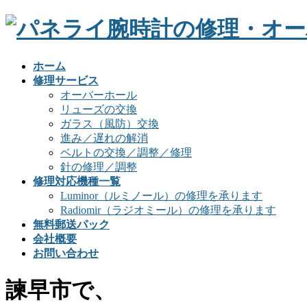
ホーム
修理サービス
オーバーホール
リューズの交換
ガラス（風防）交換
進み／遅れの解消
ベルトの交換／調整／修理
針の修理／調整
修理対応機種一覧
Luminor（ルミノール）の修理を承ります
Radiomir（ラジオミール）の修理を承ります
無料郵送パック
会社概要
お問い合わせ
諫早市で、