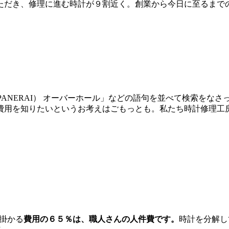
だき、修理に進む時計が９割近く。創業から今日に至るまでの間
イ（PANERAI） オーバーホール」などの語句を並べて検索を
費用を知りたいというお考えはごもっとも。私たち時計修理工
に掛かる
費用の６５％は、職人さんの人件費です。
時計を分解し