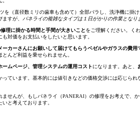
ん。
パーツを（直径数ミリの歯車も含めて）全部バラし、洗浄機に掛
びますが、
パネライの複雑なタイプは１日がかりの作業となり
）の修理に掛かる時間と手間が大きいこと
をご理解ください。く
にも対価をお支払いをしたいと思います。
メーカーさんにお願いして届けてもらうベゼルやガラスの費用
ほとんど利益を乗せられません。
ホームページ、管理システムの運用コスト
になります。あと、
かっています。基本的には値引きなどの価格交渉には応じられ
。
ませんが、もしパネライ（PANERAI）の修理をお考えで、
たいと考えております。