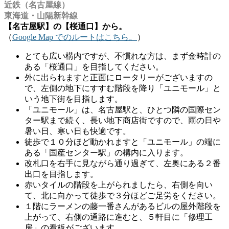
近鉄（名古屋線）
東海道・山陽新幹線
【名古屋駅】の【桜通口】から。
（
Google Map でのルートはこちら。
）
とても広い構内ですが、不慣れな方は、まず金時計の
ある「桜通口」を目指してください。
外に出られますと正面にロータリーがございますの
で、左側の地下にすすむ階段を降り「ユニモール」と
いう地下街を目指します。
「ユニモール」は、名古屋駅と、ひとつ隣の国際セン
ター駅まで続く、長い地下商店街ですので、雨の日や
暑い日、寒い日も快適です。
徒歩で１０分ほど動かれますと「ユニモール」の端に
ある「国産センター駅」の構内に入ります。
改札口を右手に見ながら通り過ぎて、左奥にある２番
出口を目指します。
赤いタイルの階段を上がられましたら、右側を向い
て、北に向かって徒歩で３分ほどご足労をください。
１階にラーメンの藤一番さんがあるビルの屋外階段を
上がって、右側の通路に進むと、５軒目に「修理工
房」の看板がございます。