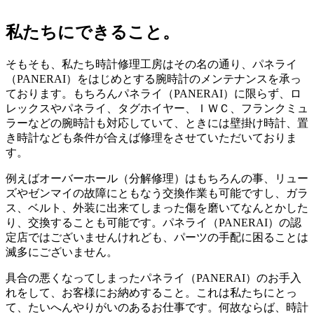
私たちにできること。
そもそも、私たち時計修理工房はその名の通り、パネライ
（PANERAI）をはじめとする腕時計のメンテナンスを承っ
ております。もちろんパネライ（PANERAI）に限らず、ロ
レックスやパネライ、タグホイヤー、ＩＷＣ、フランクミュ
ラーなどの腕時計も対応していて、ときには壁掛け時計、置
き時計なども条件が合えば修理をさせていただいておりま
す。
例えばオーバーホール（分解修理）はもちろんの事、リュー
ズやゼンマイの故障にともなう交換作業も可能ですし、ガラ
ス、ベルト、外装に出来てしまった傷を磨いてなんとかした
り、交換することも可能です。パネライ（PANERAI）の認
定店ではございませんけれども、パーツの手配に困ることは
滅多にございません。
具合の悪くなってしまったパネライ（PANERAI）のお手入
れをして、お客様にお納めすること。これは私たちにとっ
て、たいへんやりがいのあるお仕事です。何故ならば、時計