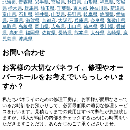
北海道
,
青森県
,
岩手県
,
宮城県
,
秋田県
,
山形県
,
福島県
,
茨城
県
栃木県
,
群馬県
,
埼玉県
,
千葉県
,
東京都
,
神奈川県
,
新潟県
,
富山県
,
石川県
,
福井県
,
山梨県
,
長野県
,
岐阜県
,
静岡県
,
愛知
県
,
三重県
,
滋賀県
,
京都府
,
大阪府
,
兵庫県
,
奈良県
,
和歌山県
,
鳥取県
,
島根県
,
岡山県
,
広島県
,
山口県
,
徳島県
,
香川県
,
愛媛
県
,
高知県
,
福岡県
,
佐賀県
,
長崎県
,
熊本県
,
大分県
,
宮崎県
,
鹿
児島県
,
沖縄県
お問い合わせ
お客様の大切なパネライ、修理やオー
バーホールをお考えでいらっしゃいま
すか？
私たちパネライのための修理工房は、お客様が愛用なさって
いるお時計をお預かりして、必要最低限の適切な修理サービ
スを行います。見積もりまでの費用はすべて弊社が負担致し
ますが、職人が時計の内部をチェックするためにお時間をい
ただきますことだけ、あらかじめご了承くださいませ。