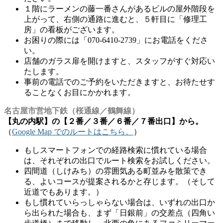
１階にラーメンの藤一番さんがあるビルの屋外階段を
上がって、右側の通路に進むと、５軒目に「修理工
房」の看板がございます。
お困りの際には「070-6410-2739」にお電話をくださ
い。
店舗のガラス扉を開けますと、スタッフがすぐ対応い
たします。
事前の電話でのご予約をいただきますと、お待たせす
ることなくお目にかかれます。
名古屋市営地下鉄（桜通線／鶴舞線）
【丸の内駅】の【２番／３番／６番／７番出口】から。
（
Google Map でのルートはこちら。
）
もしスマートフォンでの経路検索に慣れている場合
は、それぞれの出口でルート検索をお試しください。
四間道（しけみち）の雰囲気ある町並みを散策でき
る、よいコースが提案されるかと存じます。（そして
近道でもあります。）
もし慣れていらっしゃらない場合は、いずれの出口か
ら出られた場合も、まず「日銀前」の交差点（四角い