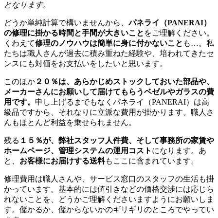
となります。
どうか単純計算で構いませんから、
パネライ（PANERAI）
の修理に掛かる時間と手間が大きいこと
をご理解ください。
くわえて
修理のノウハウは簡単に身に付かないこと
も…。私
たちは職人さんが過去に積み重ねた経験や、培われてきたセ
ンスにも対価をお支払いをしたいと思います。
このほか
２０％は、あらかじめストックしておいた部品や、
メーカーさんにお願いして届けてもらうベゼルやガラスの費
用です。
申し上げるまでもなくパネライ（PANERAI）は高
級品ですから、それなりに立派な費用が掛かります。職人さ
んもほとんど利益を乗せられません。
残る
１５％が、弊社スタッフ人件費、そして事務所の家賃や
ホームページ、管理システムの運用コスト
になります。あ
と、
お客様にお届けする送料
もここに含まれています。
修理費用は職人さんや、サービス窓口のスタッフの生活も掛
かっています。基本的には値引きなどの価格交渉には応じら
れないことを、どうかご理解くださいますようにお願いしま
す。儲かるか、儲からないかのギリギリのところでやってい