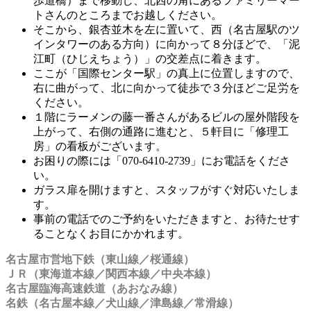
歩道橋）まで移動し、北西の角にあるファミリーマー
トさんのところまでお越しください。
そこから、銀杏並木を左に置いて、西（名古屋駅のツ
インタワーのある方向）に向かって８分ほどで、「泥
江町（ひじえちょう）」の交差点に着きます。
ここが「国際センター駅」の真上に位置しますので、
右に曲がって、北に向かって徒歩で３分ほどご足労を
ください。
１階にラーメンの藤一番さんがあるビルの屋外階段を
上がって、右側の通路に進むと、５軒目に「修理工
房」の看板がございます。
お困りの際には「070-6410-2739」にお電話をくださ
い。
ガラス扉を開けますと、スタッフがすぐ対応いたしま
す。
事前の電話でのご予約をいただきますと、お待たせす
ることなくお目にかかれます。
名古屋市営地下鉄（東山線／桜通線）
ＪＲ（東海道本線／関西本線／中央本線）
名古屋臨海高速鉄道（あおなみ線）
名鉄（名古屋本線／犬山線／津島線／常滑線）