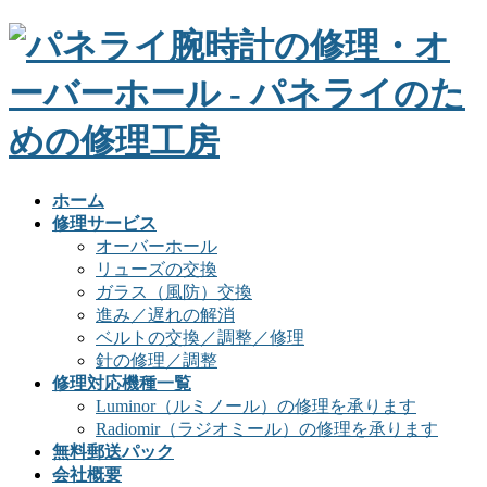
ホーム
修理サービス
オーバーホール
リューズの交換
ガラス（風防）交換
進み／遅れの解消
ベルトの交換／調整／修理
針の修理／調整
修理対応機種一覧
Luminor（ルミノール）の修理を承ります
Radiomir（ラジオミール）の修理を承ります
無料郵送パック
会社概要