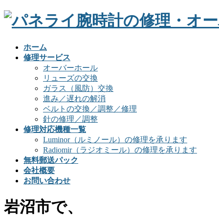
ホーム
修理サービス
オーバーホール
リューズの交換
ガラス（風防）交換
進み／遅れの解消
ベルトの交換／調整／修理
針の修理／調整
修理対応機種一覧
Luminor（ルミノール）の修理を承ります
Radiomir（ラジオミール）の修理を承ります
無料郵送パック
会社概要
お問い合わせ
岩沼市で、