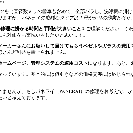
ん。
パーツを（直径数ミリの歯車も含めて）全部バラし、洗浄機に掛
びますが、
パネライの複雑なタイプは１日がかりの作業となり
）の修理に掛かる時間と手間が大きいこと
をご理解ください。く
にも対価をお支払いをしたいと思います。
メーカーさんにお願いして届けてもらうベゼルやガラスの費用
ほとんど利益を乗せられません。
ホームページ、管理システムの運用コスト
になります。あと、
かっています。基本的には値引きなどの価格交渉には応じられ
。
ませんが、もしパネライ（PANERAI）の修理をお考えで、
たいと考えております。