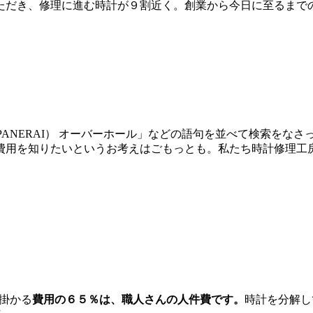
だき、修理に進む時計が９割近く。創業から今日に至るまでの間
イ（PANERAI） オーバーホール」などの語句を並べて検索を
費用を知りたいというお考えはごもっとも。私たち時計修理工
に掛かる
費用の６５％は、職人さんの人件費です。
時計を分解し