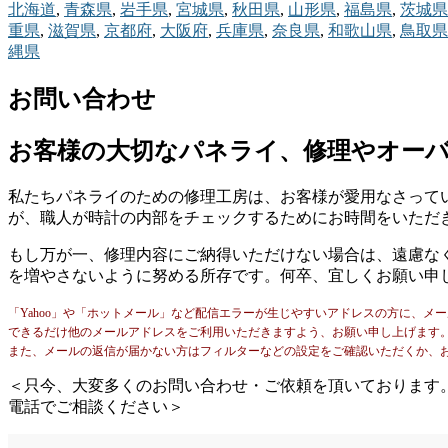
北海道
,
青森県
,
岩手県
,
宮城県
,
秋田県
,
山形県
,
福島県
,
茨城県
重県
,
滋賀県
,
京都府
,
大阪府
,
兵庫県
,
奈良県
,
和歌山県
,
鳥取県
縄県
お問い合わせ
お客様の大切なパネライ、修理やオー
私たちパネライのための修理工房は、お客様が愛用なさって
が、職人が時計の内部をチェックするためにお時間をいただ
もし万が一、修理内容にご納得いただけない場合は、遠慮な
を増やさないように努める所存です。何卒、宜しくお願い申
「Yahoo」や「ホットメール」など配信エラーが生じやすいアドレスの方に、メ
できるだけ他のメールアドレスをご利用いただきますよう、お願い申し上げます
また、メールの返信が届かない方はフィルターなどの設定をご確認いただくか、
＜只今、大変多くのお問い合わせ・ご依頼を頂いております
電話でご相談ください＞