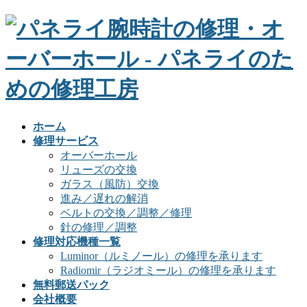
ホーム
修理サービス
オーバーホール
リューズの交換
ガラス（風防）交換
進み／遅れの解消
ベルトの交換／調整／修理
針の修理／調整
修理対応機種一覧
Luminor（ルミノール）の修理を承ります
Radiomir（ラジオミール）の修理を承ります
無料郵送パック
会社概要