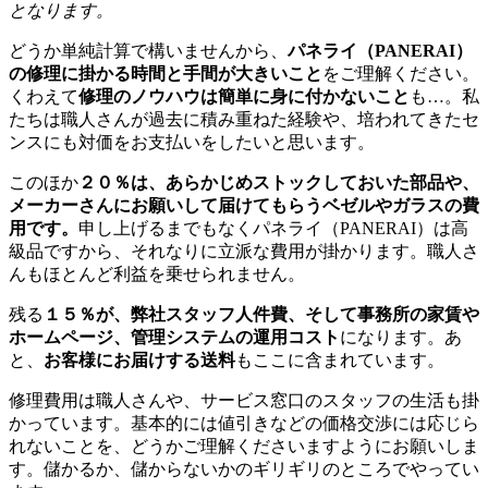
となります。
どうか単純計算で構いませんから、
パネライ（PANERAI）
の修理に掛かる時間と手間が大きいこと
をご理解ください。
くわえて
修理のノウハウは簡単に身に付かないこと
も…。私
たちは職人さんが過去に積み重ねた経験や、培われてきたセ
ンスにも対価をお支払いをしたいと思います。
このほか
２０％は、あらかじめストックしておいた部品や、
メーカーさんにお願いして届けてもらうベゼルやガラスの費
用です。
申し上げるまでもなくパネライ（PANERAI）は高
級品ですから、それなりに立派な費用が掛かります。職人さ
んもほとんど利益を乗せられません。
残る
１５％が、弊社スタッフ人件費、そして事務所の家賃や
ホームページ、管理システムの運用コスト
になります。あ
と、
お客様にお届けする送料
もここに含まれています。
修理費用は職人さんや、サービス窓口のスタッフの生活も掛
かっています。基本的には値引きなどの価格交渉には応じら
れないことを、どうかご理解くださいますようにお願いしま
す。儲かるか、儲からないかのギリギリのところでやってい