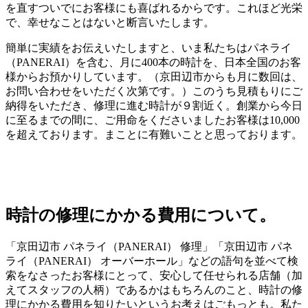
を直すついでにお客様にも喜ばれるからです。これほど光栄
で、幸せなことはないと断言いたします。
簡単に実績をお伝えいたしますと、いま私たちはパネライ
（PANERAI）を含む、月に400本の時計を、日本全国のお客
様からお預かりしています。（京田辺市からも月に数回は、
お問い合わせをいただく次第です。）このうち見積もりにご
納得をいただき、修理に進む時計が９割近く。創業から今日
に至るまでの間に、ご用命をくださいましたお客様は10,000
を超えております。まことに有難いことと思っております。
時計の修理にかかる費用について。
「京田辺市 パネライ（PANERAI） 修理」「京田辺市 パネ
ライ（PANERAI） オーバーホール」などの語句を並べて検
索をなさったお客様にとって、安心して任せられる店舗（加
えてスタッフの人柄）であるかはもちろんのこと、時計の修
理にかかる費用を知りたいというお考えはごもっとも。私た