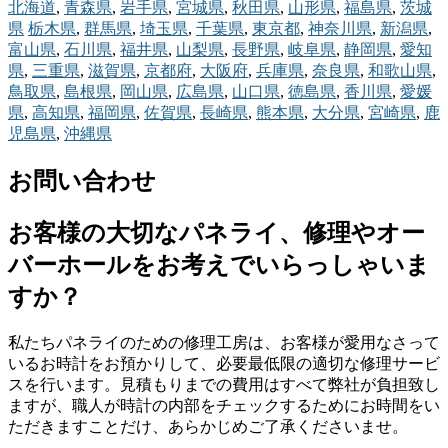
北海道
,
青森県
,
岩手県
,
宮城県
,
秋田県
,
山形県
,
福島県
,
茨城
県
栃木県
,
群馬県
,
埼玉県
,
千葉県
,
東京都
,
神奈川県
,
新潟県
,
富山県
,
石川県
,
福井県
,
山梨県
,
長野県
,
岐阜県
,
静岡県
,
愛知
県
,
三重県
,
滋賀県
,
京都府
,
大阪府
,
兵庫県
,
奈良県
,
和歌山県
,
鳥取県
,
島根県
,
岡山県
,
広島県
,
山口県
,
徳島県
,
香川県
,
愛媛
県
,
高知県
,
福岡県
,
佐賀県
,
長崎県
,
熊本県
,
大分県
,
宮崎県
,
鹿
児島県
,
沖縄県
お問い合わせ
お客様の大切なパネライ、修理やオー
バーホールをお考えでいらっしゃいま
すか？
私たちパネライのための修理工房は、お客様が愛用なさって
いるお時計をお預かりして、必要最低限の適切な修理サービ
スを行います。見積もりまでの費用はすべて弊社が負担致し
ますが、職人が時計の内部をチェックするためにお時間をい
ただきますことだけ、あらかじめご了承くださいませ。