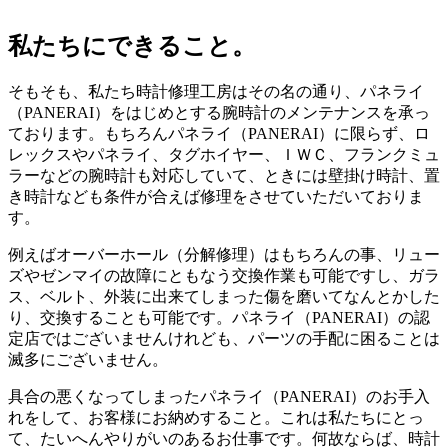
私たちにできること。
そもそも、私たち時計修理工房はその名の通り、パネライ
（PANERAI）をはじめとする腕時計のメンテナンスを承っ
ております。もちろんパネライ（PANERAI）に限らず、ロ
レックスやパネライ、タグホイヤー、ＩＷＣ、フランクミュ
ラーなどの腕時計も対応していて、ときには壁掛け時計、置
き時計なども条件が合えば修理をさせていただいておりま
す。
例えばオーバーホール（分解修理）はもちろんの事、リュー
ズやゼンマイの故障にともなう交換作業も可能ですし、ガラ
ス、ベルト、外装に出来てしまった傷を磨いてなんとかした
り、交換することも可能です。パネライ（PANERAI）の認
定店ではございませんけれども、パーツの手配に困ることは
滅多にございません。
具合の悪くなってしまったパネライ（PANERAI）のお手入
れをして、お客様にお納めすること。これは私たちにとっ
て、たいへんやりがいのあるお仕事です。何故ならば、時計