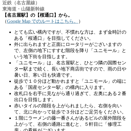
近鉄（名古屋線）
東海道・山陽新幹線
【名古屋駅】の【桜通口】から。
（
Google Map でのルートはこちら。
）
とても広い構内ですが、不慣れな方は、まず金時計の
ある「桜通口」を目指してください。
外に出られますと正面にロータリーがございますの
で、左側の地下にすすむ階段を降り「ユニモール」と
いう地下街を目指します。
「ユニモール」は、名古屋駅と、ひとつ隣の国際セン
ター駅まで続く、長い地下商店街ですので、雨の日や
暑い日、寒い日も快適です。
徒歩で１０分ほど動かれますと「ユニモール」の端に
ある「国産センター駅」の構内に入ります。
改札口を右手に見ながら通り過ぎて、左奥にある２番
出口を目指します。
赤いタイルの階段を上がられましたら、右側を向い
て、北に向かって徒歩で３分ほどご足労をください。
１階にラーメンの藤一番さんがあるビルの屋外階段を
上がって、右側の通路に進むと、５軒目に「修理工
房」の看板がございます。