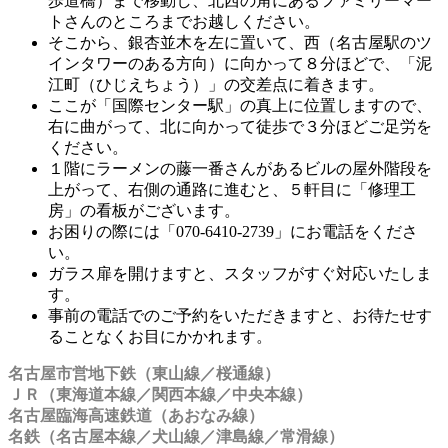
歩道橋）まで移動し、北西の角にあるファミリーマー
トさんのところまでお越しください。
そこから、銀杏並木を左に置いて、西（名古屋駅のツ
インタワーのある方向）に向かって８分ほどで、「泥
江町（ひじえちょう）」の交差点に着きます。
ここが「国際センター駅」の真上に位置しますので、
右に曲がって、北に向かって徒歩で３分ほどご足労を
ください。
１階にラーメンの藤一番さんがあるビルの屋外階段を
上がって、右側の通路に進むと、５軒目に「修理工
房」の看板がございます。
お困りの際には「070-6410-2739」にお電話をくださ
い。
ガラス扉を開けますと、スタッフがすぐ対応いたしま
す。
事前の電話でのご予約をいただきますと、お待たせす
ることなくお目にかかれます。
名古屋市営地下鉄（東山線／桜通線）
ＪＲ（東海道本線／関西本線／中央本線）
名古屋臨海高速鉄道（あおなみ線）
名鉄（名古屋本線／犬山線／津島線／常滑線）