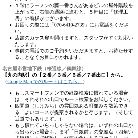
１階にラーメンの藤一番さんがあるビルの屋外階段を
上がって、右側の通路に進むと、５軒目に「修理工
房」の看板がございます。
お困りの際には「070-6410-2739」にお電話をくださ
い。
店舗のガラス扉を開けますと、スタッフがすぐ対応い
たします。
事前の電話でのご予約をいただきますと、お待たせす
ることなくお目にかかれます。
名古屋市営地下鉄（桜通線／鶴舞線）
【丸の内駅】の【２番／３番／６番／７番出口】から。
（
Google Map でのルートはこちら。
）
もしスマートフォンでの経路検索に慣れている場合
は、それぞれの出口でルート検索をお試しください。
四間道（しけみち）の雰囲気ある町並みを散策でき
る、よいコースが提案されるかと存じます。（そして
近道でもあります。）
もし慣れていらっしゃらない場合は、いずれの出口か
ら出られた場合も、まず「日銀前」の交差点（四角い