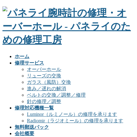
ホーム
修理サービス
オーバーホール
リューズの交換
ガラス（風防）交換
進み／遅れの解消
ベルトの交換／調整／修理
針の修理／調整
修理対応機種一覧
Luminor（ルミノール）の修理を承ります
Radiomir（ラジオミール）の修理を承ります
無料郵送パック
会社概要