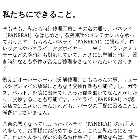
私たちにできること。
そもそも、私たち時計修理工房はその名の通り、パネライ
（PANERAI）をはじめとする腕時計のメンテナンスを承っ
ております。もちろんパネライ（PANERAI）に限らず、ロ
レックスやパネライ、タグホイヤー、ＩＷＣ、フランクミュ
ラーなどの腕時計も対応していて、ときには壁掛け時計、置
き時計なども条件が合えば修理をさせていただいておりま
す。
例えばオーバーホール（分解修理）はもちろんの事、リュー
ズやゼンマイの故障にともなう交換作業も可能ですし、ガラ
ス、ベルト、外装に出来てしまった傷を磨いてなんとかした
り、交換することも可能です。パネライ（PANERAI）の認
定店ではございませんけれども、パーツの手配に困ることは
滅多にございません。
具合の悪くなってしまったパネライ（PANERAI）のお手入
れをして、お客様にお納めすること。これは私たちにとっ
て、たいへんやりがいのあるお仕事です。何故ならば、時計