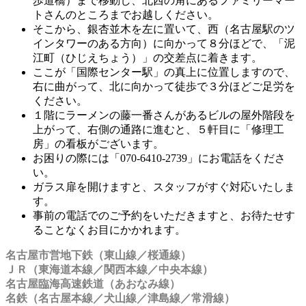
歩道橋）まで移動し、北西の角にあるファミリーマー
トさんのところまでお越しください。
そこから、銀杏並木を左に置いて、西（名古屋駅のツ
インタワーのある方向）に向かって８分ほどで、「泥
江町（ひじえちょう）」の交差点に着きます。
ここが「国際センター駅」の真上に位置しますので、
右に曲がって、北に向かって徒歩で３分ほどご足労を
ください。
１階にラーメンの藤一番さんがあるビルの屋外階段を
上がって、右側の通路に進むと、５軒目に「修理工
房」の看板がございます。
お困りの際には「070-6410-2739」にお電話をくださ
い。
ガラス扉を開けますと、スタッフがすぐ対応いたしま
す。
事前の電話でのご予約をいただきますと、お待たせす
ることなくお目にかかれます。
名古屋市営地下鉄（東山線／桜通線）
ＪＲ（東海道本線／関西本線／中央本線）
名古屋臨海高速鉄道（あおなみ線）
名鉄（名古屋本線／犬山線／津島線／常滑線）