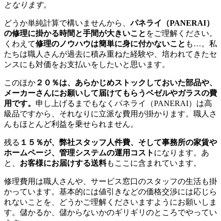
となります。
どうか単純計算で構いませんから、
パネライ（PANERAI）
の修理に掛かる時間と手間が大きいこと
をご理解ください。
くわえて
修理のノウハウは簡単に身に付かないこと
も…。私
たちは職人さんが過去に積み重ねた経験や、培われてきたセ
ンスにも対価をお支払いをしたいと思います。
このほか
２０％は、あらかじめストックしておいた部品や、
メーカーさんにお願いして届けてもらうベゼルやガラスの費
用です。
申し上げるまでもなくパネライ（PANERAI）は高
級品ですから、それなりに立派な費用が掛かります。職人さ
んもほとんど利益を乗せられません。
残る
１５％が、弊社スタッフ人件費、そして事務所の家賃や
ホームページ、管理システムの運用コスト
になります。あ
と、
お客様にお届けする送料
もここに含まれています。
修理費用は職人さんや、サービス窓口のスタッフの生活も掛
かっています。基本的には値引きなどの価格交渉には応じら
れないことを、どうかご理解くださいますようにお願いしま
す。儲かるか、儲からないかのギリギリのところでやってい