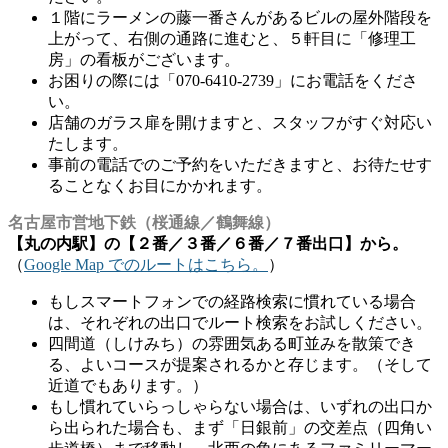
１階にラーメンの藤一番さんがあるビルの屋外階段を
上がって、右側の通路に進むと、５軒目に「修理工
房」の看板がございます。
お困りの際には「070-6410-2739」にお電話をくださ
い。
店舗のガラス扉を開けますと、スタッフがすぐ対応い
たします。
事前の電話でのご予約をいただきますと、お待たせす
ることなくお目にかかれます。
名古屋市営地下鉄（桜通線／鶴舞線）
【丸の内駅】の【２番／３番／６番／７番出口】から。
（
Google Map でのルートはこちら。
）
もしスマートフォンでの経路検索に慣れている場合
は、それぞれの出口でルート検索をお試しください。
四間道（しけみち）の雰囲気ある町並みを散策でき
る、よいコースが提案されるかと存じます。（そして
近道でもあります。）
もし慣れていらっしゃらない場合は、いずれの出口か
ら出られた場合も、まず「日銀前」の交差点（四角い