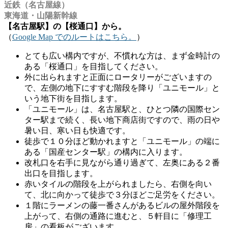
近鉄（名古屋線）
東海道・山陽新幹線
【名古屋駅】の【桜通口】から。
（
Google Map でのルートはこちら。
）
とても広い構内ですが、不慣れな方は、まず金時計の
ある「桜通口」を目指してください。
外に出られますと正面にロータリーがございますの
で、左側の地下にすすむ階段を降り「ユニモール」と
いう地下街を目指します。
「ユニモール」は、名古屋駅と、ひとつ隣の国際セン
ター駅まで続く、長い地下商店街ですので、雨の日や
暑い日、寒い日も快適です。
徒歩で１０分ほど動かれますと「ユニモール」の端に
ある「国産センター駅」の構内に入ります。
改札口を右手に見ながら通り過ぎて、左奥にある２番
出口を目指します。
赤いタイルの階段を上がられましたら、右側を向い
て、北に向かって徒歩で３分ほどご足労をください。
１階にラーメンの藤一番さんがあるビルの屋外階段を
上がって、右側の通路に進むと、５軒目に「修理工
房」の看板がございます。