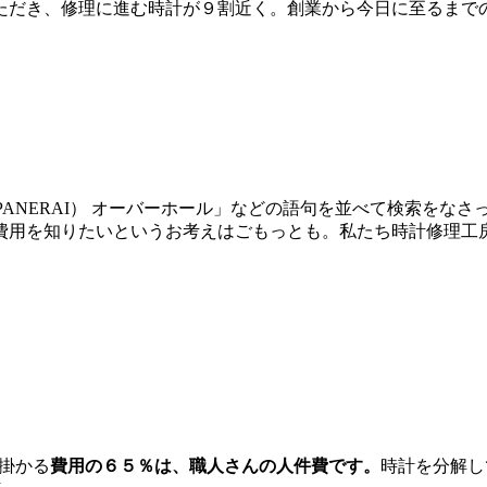
だき、修理に進む時計が９割近く。創業から今日に至るまでの間
イ（PANERAI） オーバーホール」などの語句を並べて検索を
費用を知りたいというお考えはごもっとも。私たち時計修理工
に掛かる
費用の６５％は、職人さんの人件費です。
時計を分解し