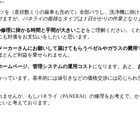
ん。
パーツを（直径数ミリの歯車も含めて）全部バラし、洗浄機に掛
びますが、
パネライの複雑なタイプは１日がかりの作業となり
）の修理に掛かる時間と手間が大きいこと
をご理解ください。く
にも対価をお支払いをしたいと思います。
メーカーさんにお願いして届けてもらうベゼルやガラスの費用
ほとんど利益を乗せられません。
ホームページ、管理システムの運用コスト
になります。あと、
かっています。基本的には値引きなどの価格交渉には応じられ
。
ませんが、もしパネライ（PANERAI）の修理をお考えで、
たいと考えております。