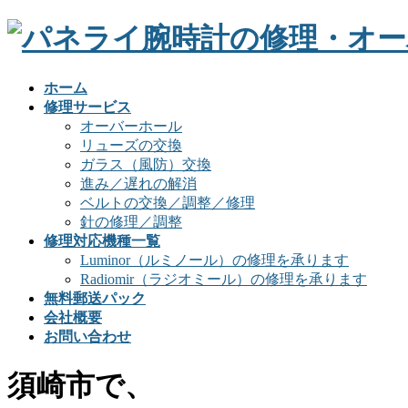
ホーム
修理サービス
オーバーホール
リューズの交換
ガラス（風防）交換
進み／遅れの解消
ベルトの交換／調整／修理
針の修理／調整
修理対応機種一覧
Luminor（ルミノール）の修理を承ります
Radiomir（ラジオミール）の修理を承ります
無料郵送パック
会社概要
お問い合わせ
須崎市で、