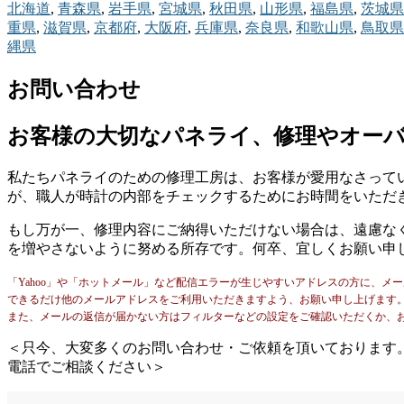
北海道
,
青森県
,
岩手県
,
宮城県
,
秋田県
,
山形県
,
福島県
,
茨城県
重県
,
滋賀県
,
京都府
,
大阪府
,
兵庫県
,
奈良県
,
和歌山県
,
鳥取県
縄県
お問い合わせ
お客様の大切なパネライ、修理やオー
私たちパネライのための修理工房は、お客様が愛用なさって
が、職人が時計の内部をチェックするためにお時間をいただ
もし万が一、修理内容にご納得いただけない場合は、遠慮な
を増やさないように努める所存です。何卒、宜しくお願い申
「Yahoo」や「ホットメール」など配信エラーが生じやすいアドレスの方に、メ
できるだけ他のメールアドレスをご利用いただきますよう、お願い申し上げます
また、メールの返信が届かない方はフィルターなどの設定をご確認いただくか、
＜只今、大変多くのお問い合わせ・ご依頼を頂いております
電話でご相談ください＞