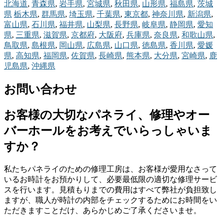
北海道
,
青森県
,
岩手県
,
宮城県
,
秋田県
,
山形県
,
福島県
,
茨城
県
栃木県
,
群馬県
,
埼玉県
,
千葉県
,
東京都
,
神奈川県
,
新潟県
,
富山県
,
石川県
,
福井県
,
山梨県
,
長野県
,
岐阜県
,
静岡県
,
愛知
県
,
三重県
,
滋賀県
,
京都府
,
大阪府
,
兵庫県
,
奈良県
,
和歌山県
,
鳥取県
,
島根県
,
岡山県
,
広島県
,
山口県
,
徳島県
,
香川県
,
愛媛
県
,
高知県
,
福岡県
,
佐賀県
,
長崎県
,
熊本県
,
大分県
,
宮崎県
,
鹿
児島県
,
沖縄県
お問い合わせ
お客様の大切なパネライ、修理やオー
バーホールをお考えでいらっしゃいま
すか？
私たちパネライのための修理工房は、お客様が愛用なさって
いるお時計をお預かりして、必要最低限の適切な修理サービ
スを行います。見積もりまでの費用はすべて弊社が負担致し
ますが、職人が時計の内部をチェックするためにお時間をい
ただきますことだけ、あらかじめご了承くださいませ。