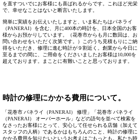
を直すついでにお客様にも喜ばれるからです。これほど光栄
で、幸せなことはないと断言いたします。
簡単に実績をお伝えいたしますと、いま私たちはパネライ
（PANERAI）を含む、月に400本の時計を、日本全国のお客
様からお預かりしています。（花巻市からも月に数回は、お
問い合わせをいただく次第です。）このうち見積もりにご納
得をいただき、修理に進む時計が９割近く。創業から今日に
至るまでの間に、ご用命をくださいましたお客様は10,000を
超えております。まことに有難いことと思っております。
時計の修理にかかる費用について。
「花巻市 パネライ（PANERAI） 修理」「花巻市 パネライ
（PANERAI） オーバーホール」などの語句を並べて検索を
なさったお客様にとって、安心して任せられる店舗（加えて
スタッフの人柄）であるかはもちろんのこと、時計の修理に
かかる費用を知りたいというお考えはごもっとも。私たち時