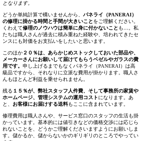
となります。
どうか単純計算で構いませんから、
パネライ（PANERAI）
の修理に掛かる時間と手間が大きいこと
をご理解ください。
くわえて
修理のノウハウは簡単に身に付かないこと
も…。私
たちは職人さんが過去に積み重ねた経験や、培われてきたセ
ンスにも対価をお支払いをしたいと思います。
このほか
２０％は、あらかじめストックしておいた部品や、
メーカーさんにお願いして届けてもらうベゼルやガラスの費
用です。
申し上げるまでもなくパネライ（PANERAI）は高
級品ですから、それなりに立派な費用が掛かります。職人さ
んもほとんど利益を乗せられません。
残る
１５％が、弊社スタッフ人件費、そして事務所の家賃や
ホームページ、管理システムの運用コスト
になります。あ
と、
お客様にお届けする送料
もここに含まれています。
修理費用は職人さんや、サービス窓口のスタッフの生活も掛
かっています。基本的には値引きなどの価格交渉には応じら
れないことを、どうかご理解くださいますようにお願いしま
す。儲かるか、儲からないかのギリギリのところでやってい