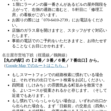
１階にラーメンの藤一番さんがあるビルの屋外階段を
上がって、右側の通路に進むと、５軒目に「修理工
房」の看板がございます。
お困りの際には「070-6410-2739」にお電話をくださ
い。
店舗のガラス扉を開けますと、スタッフがすぐ対応い
たします。
事前の電話でのご予約をいただきますと、お待たせす
ることなくお目にかかれます。
名古屋市営地下鉄（桜通線／鶴舞線）
【丸の内駅】の【２番／３番／６番／７番出口】から。
（
Google Map でのルートはこちら。
）
もしスマートフォンでの経路検索に慣れている場合
は、それぞれの出口でルート検索をお試しください。
四間道（しけみち）の雰囲気ある町並みを散策でき
る、よいコースが提案されるかと存じます。（そして
近道でもあります。）
もし慣れていらっしゃらない場合は、いずれの出口か
ら出られた場合も、まず「日銀前」の交差点（四角い