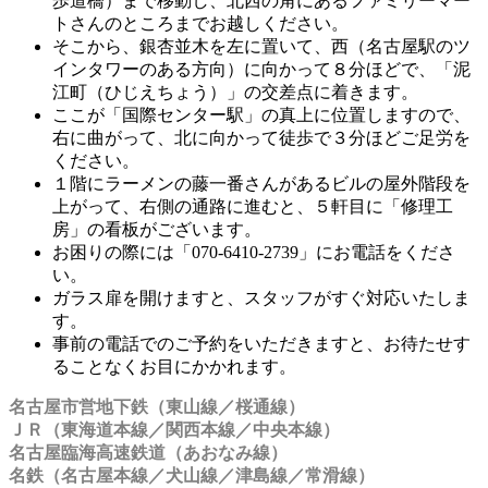
歩道橋）まで移動し、北西の角にあるファミリーマー
トさんのところまでお越しください。
そこから、銀杏並木を左に置いて、西（名古屋駅のツ
インタワーのある方向）に向かって８分ほどで、「泥
江町（ひじえちょう）」の交差点に着きます。
ここが「国際センター駅」の真上に位置しますので、
右に曲がって、北に向かって徒歩で３分ほどご足労を
ください。
１階にラーメンの藤一番さんがあるビルの屋外階段を
上がって、右側の通路に進むと、５軒目に「修理工
房」の看板がございます。
お困りの際には「070-6410-2739」にお電話をくださ
い。
ガラス扉を開けますと、スタッフがすぐ対応いたしま
す。
事前の電話でのご予約をいただきますと、お待たせす
ることなくお目にかかれます。
名古屋市営地下鉄（東山線／桜通線）
ＪＲ（東海道本線／関西本線／中央本線）
名古屋臨海高速鉄道（あおなみ線）
名鉄（名古屋本線／犬山線／津島線／常滑線）