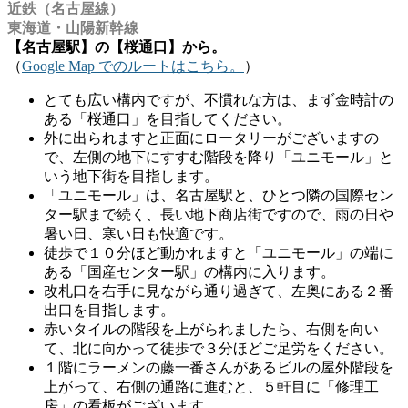
近鉄（名古屋線）
東海道・山陽新幹線
【名古屋駅】の【桜通口】から。
（
Google Map でのルートはこちら。
）
とても広い構内ですが、不慣れな方は、まず金時計の
ある「桜通口」を目指してください。
外に出られますと正面にロータリーがございますの
で、左側の地下にすすむ階段を降り「ユニモール」と
いう地下街を目指します。
「ユニモール」は、名古屋駅と、ひとつ隣の国際セン
ター駅まで続く、長い地下商店街ですので、雨の日や
暑い日、寒い日も快適です。
徒歩で１０分ほど動かれますと「ユニモール」の端に
ある「国産センター駅」の構内に入ります。
改札口を右手に見ながら通り過ぎて、左奥にある２番
出口を目指します。
赤いタイルの階段を上がられましたら、右側を向い
て、北に向かって徒歩で３分ほどご足労をください。
１階にラーメンの藤一番さんがあるビルの屋外階段を
上がって、右側の通路に進むと、５軒目に「修理工
房」の看板がございます。