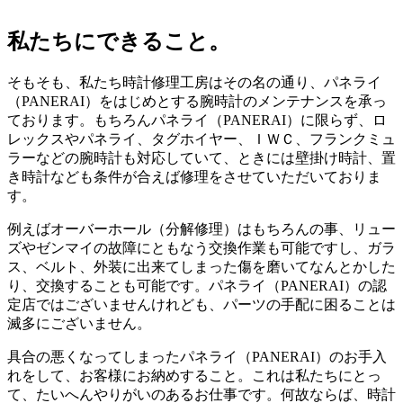
私たちにできること。
そもそも、私たち時計修理工房はその名の通り、パネライ
（PANERAI）をはじめとする腕時計のメンテナンスを承っ
ております。もちろんパネライ（PANERAI）に限らず、ロ
レックスやパネライ、タグホイヤー、ＩＷＣ、フランクミュ
ラーなどの腕時計も対応していて、ときには壁掛け時計、置
き時計なども条件が合えば修理をさせていただいておりま
す。
例えばオーバーホール（分解修理）はもちろんの事、リュー
ズやゼンマイの故障にともなう交換作業も可能ですし、ガラ
ス、ベルト、外装に出来てしまった傷を磨いてなんとかした
り、交換することも可能です。パネライ（PANERAI）の認
定店ではございませんけれども、パーツの手配に困ることは
滅多にございません。
具合の悪くなってしまったパネライ（PANERAI）のお手入
れをして、お客様にお納めすること。これは私たちにとっ
て、たいへんやりがいのあるお仕事です。何故ならば、時計