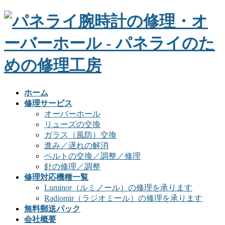
ホーム
修理サービス
オーバーホール
リューズの交換
ガラス（風防）交換
進み／遅れの解消
ベルトの交換／調整／修理
針の修理／調整
修理対応機種一覧
Luminor（ルミノール）の修理を承ります
Radiomir（ラジオミール）の修理を承ります
無料郵送パック
会社概要