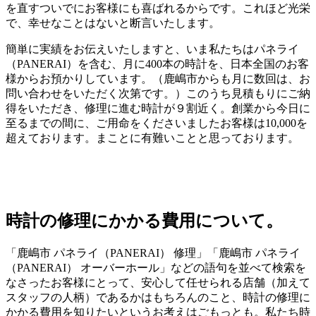
を直すついでにお客様にも喜ばれるからです。これほど光栄
で、幸せなことはないと断言いたします。
簡単に実績をお伝えいたしますと、いま私たちはパネライ
（PANERAI）を含む、月に400本の時計を、日本全国のお客
様からお預かりしています。（鹿嶋市からも月に数回は、お
問い合わせをいただく次第です。）このうち見積もりにご納
得をいただき、修理に進む時計が９割近く。創業から今日に
至るまでの間に、ご用命をくださいましたお客様は10,000を
超えております。まことに有難いことと思っております。
時計の修理にかかる費用について。
「鹿嶋市 パネライ（PANERAI） 修理」「鹿嶋市 パネライ
（PANERAI） オーバーホール」などの語句を並べて検索を
なさったお客様にとって、安心して任せられる店舗（加えて
スタッフの人柄）であるかはもちろんのこと、時計の修理に
かかる費用を知りたいというお考えはごもっとも。私たち時