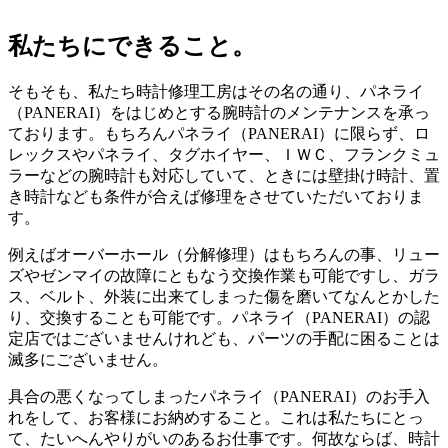
私たちにできること。
そもそも、私たち時計修理工房はその名の通り、パネライ
（PANERAI）をはじめとする腕時計のメンテナンスを承っ
ております。もちろんパネライ（PANERAI）に限らず、ロ
レックスやパネライ、タグホイヤー、ＩＷＣ、フランクミュ
ラーなどの腕時計も対応していて、ときには壁掛け時計、置
き時計なども条件が合えば修理をさせていただいておりま
す。
例えばオーバーホール（分解修理）はもちろんの事、リュー
ズやゼンマイの故障にともなう交換作業も可能ですし、ガラ
ス、ベルト、外装に出来てしまった傷を磨いてなんとかした
り、交換することも可能です。パネライ（PANERAI）の認
定店ではございませんけれども、パーツの手配に困ることは
滅多にございません。
具合の悪くなってしまったパネライ（PANERAI）のお手入
れをして、お客様にお納めすること。これは私たちにとっ
て、たいへんやりがいのあるお仕事です。何故ならば、時計