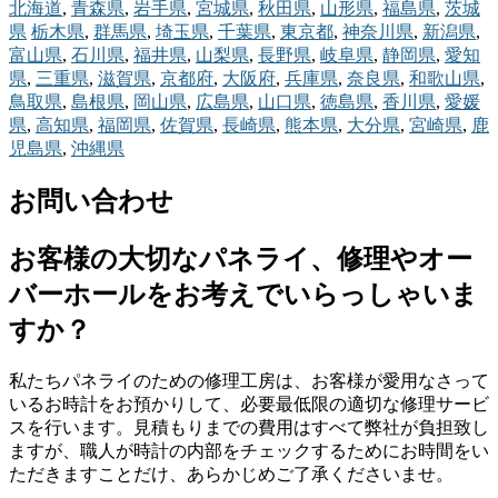
北海道
,
青森県
,
岩手県
,
宮城県
,
秋田県
,
山形県
,
福島県
,
茨城
県
栃木県
,
群馬県
,
埼玉県
,
千葉県
,
東京都
,
神奈川県
,
新潟県
,
富山県
,
石川県
,
福井県
,
山梨県
,
長野県
,
岐阜県
,
静岡県
,
愛知
県
,
三重県
,
滋賀県
,
京都府
,
大阪府
,
兵庫県
,
奈良県
,
和歌山県
,
鳥取県
,
島根県
,
岡山県
,
広島県
,
山口県
,
徳島県
,
香川県
,
愛媛
県
,
高知県
,
福岡県
,
佐賀県
,
長崎県
,
熊本県
,
大分県
,
宮崎県
,
鹿
児島県
,
沖縄県
お問い合わせ
お客様の大切なパネライ、修理やオー
バーホールをお考えでいらっしゃいま
すか？
私たちパネライのための修理工房は、お客様が愛用なさって
いるお時計をお預かりして、必要最低限の適切な修理サービ
スを行います。見積もりまでの費用はすべて弊社が負担致し
ますが、職人が時計の内部をチェックするためにお時間をい
ただきますことだけ、あらかじめご了承くださいませ。