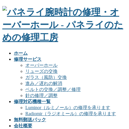
ホーム
修理サービス
オーバーホール
リューズの交換
ガラス（風防）交換
進み／遅れの解消
ベルトの交換／調整／修理
針の修理／調整
修理対応機種一覧
Luminor（ルミノール）の修理を承ります
Radiomir（ラジオミール）の修理を承ります
無料郵送パック
会社概要