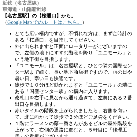
近鉄（名古屋線）
東海道・山陽新幹線
【名古屋駅】の【桜通口】から。
（
Google Map でのルートはこちら。
）
とても広い構内ですが、不慣れな方は、まず金時計の
ある「桜通口」を目指してください。
外に出られますと正面にロータリーがございますの
で、左側の地下にすすむ階段を降り「ユニモール」と
いう地下街を目指します。
「ユニモール」は、名古屋駅と、ひとつ隣の国際セン
ター駅まで続く、長い地下商店街ですので、雨の日や
暑い日、寒い日も快適です。
徒歩で１０分ほど動かれますと「ユニモール」の端に
ある「国産センター駅」の構内に入ります。
改札口を右手に見ながら通り過ぎて、左奥にある２番
出口を目指します。
赤いタイルの階段を上がられましたら、右側を向い
て、北に向かって徒歩で３分ほどご足労をください。
１階にラーメンの藤一番さんがあるビルの屋外階段を
上がって、右側の通路に進むと、５軒目に「修理工
房」の看板がございます。