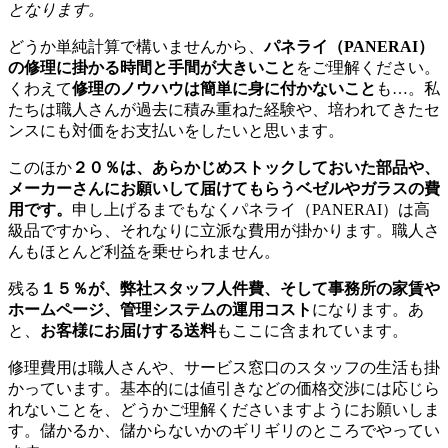
となります。
どうか単純計算で構いませんから、
パネライ（PANERAI）
の修理に掛かる時間と手間が大きいこと
をご理解ください。
くわえて
修理のノウハウは簡単に身に付かないこと
も…。私
たちは職人さんが過去に積み重ねた経験や、培われてきたセ
ンスにも対価をお支払いをしたいと思います。
このほか
２０％は、あらかじめストックしておいた部品や、
メーカーさんにお願いして届けてもらうベゼルやガラスの費
用です。
申し上げるまでもなくパネライ（PANERAI）は高
級品ですから、それなりに立派な費用が掛かります。職人さ
んもほとんど利益を乗せられません。
残る
１５％が、弊社スタッフ人件費、そして事務所の家賃や
ホームページ、管理システムの運用コスト
になります。あ
と、
お客様にお届けする送料
もここに含まれています。
修理費用は職人さんや、サービス窓口のスタッフの生活も掛
かっています。基本的には値引きなどの価格交渉には応じら
れないことを、どうかご理解くださいますようにお願いしま
す。儲かるか、儲からないかのギリギリのところでやってい