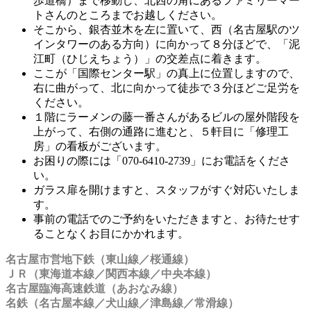
歩道橋）まで移動し、北西の角にあるファミリーマー
トさんのところまでお越しください。
そこから、銀杏並木を左に置いて、西（名古屋駅のツ
インタワーのある方向）に向かって８分ほどで、「泥
江町（ひじえちょう）」の交差点に着きます。
ここが「国際センター駅」の真上に位置しますので、
右に曲がって、北に向かって徒歩で３分ほどご足労を
ください。
１階にラーメンの藤一番さんがあるビルの屋外階段を
上がって、右側の通路に進むと、５軒目に「修理工
房」の看板がございます。
お困りの際には「070-6410-2739」にお電話をくださ
い。
ガラス扉を開けますと、スタッフがすぐ対応いたしま
す。
事前の電話でのご予約をいただきますと、お待たせす
ることなくお目にかかれます。
名古屋市営地下鉄（東山線／桜通線）
ＪＲ（東海道本線／関西本線／中央本線）
名古屋臨海高速鉄道（あおなみ線）
名鉄（名古屋本線／犬山線／津島線／常滑線）