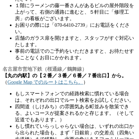
１階にラーメンの藤一番さんがあるビルの屋外階段を
上がって、右側の通路に進むと、５軒目に「修理工
房」の看板がございます。
お困りの際には「070-6410-2739」にお電話をくださ
い。
店舗のガラス扉を開けますと、スタッフがすぐ対応い
たします。
事前の電話でのご予約をいただきますと、お待たせす
ることなくお目にかかれます。
名古屋市営地下鉄（桜通線／鶴舞線）
【丸の内駅】の【２番／３番／６番／７番出口】から。
（
Google Map でのルートはこちら。
）
もしスマートフォンでの経路検索に慣れている場合
は、それぞれの出口でルート検索をお試しください。
四間道（しけみち）の雰囲気ある町並みを散策でき
る、よいコースが提案されるかと存じます。（そして
近道でもあります。）
もし慣れていらっしゃらない場合は、いずれの出口か
ら出られた場合も、まず「日銀前」の交差点（四角い