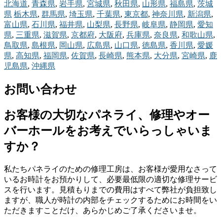
北海道
,
青森県
,
岩手県
,
宮城県
,
秋田県
,
山形県
,
福島県
,
茨城
県
栃木県
,
群馬県
,
埼玉県
,
千葉県
,
東京都
,
神奈川県
,
新潟県
,
富山県
,
石川県
,
福井県
,
山梨県
,
長野県
,
岐阜県
,
静岡県
,
愛知
県
,
三重県
,
滋賀県
,
京都府
,
大阪府
,
兵庫県
,
奈良県
,
和歌山県
,
鳥取県
,
島根県
,
岡山県
,
広島県
,
山口県
,
徳島県
,
香川県
,
愛媛
県
,
高知県
,
福岡県
,
佐賀県
,
長崎県
,
熊本県
,
大分県
,
宮崎県
,
鹿
児島県
,
沖縄県
お問い合わせ
お客様の大切なパネライ、修理やオー
バーホールをお考えでいらっしゃいま
すか？
私たちパネライのための修理工房は、お客様が愛用なさって
いるお時計をお預かりして、必要最低限の適切な修理サービ
スを行います。見積もりまでの費用はすべて弊社が負担致し
ますが、職人が時計の内部をチェックするためにお時間をい
ただきますことだけ、あらかじめご了承くださいませ。