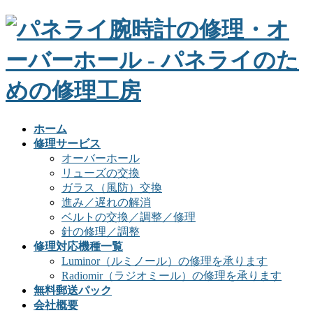
ホーム
修理サービス
オーバーホール
リューズの交換
ガラス（風防）交換
進み／遅れの解消
ベルトの交換／調整／修理
針の修理／調整
修理対応機種一覧
Luminor（ルミノール）の修理を承ります
Radiomir（ラジオミール）の修理を承ります
無料郵送パック
会社概要