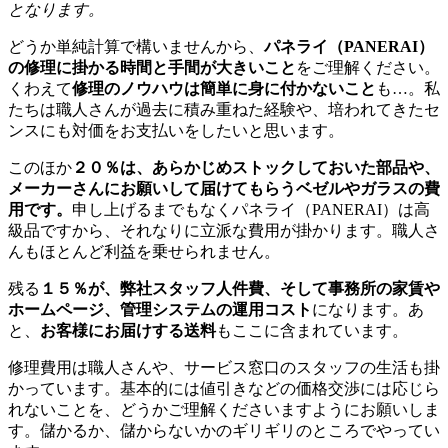
となります。
どうか単純計算で構いませんから、
パネライ（PANERAI）
の修理に掛かる時間と手間が大きいこと
をご理解ください。
くわえて
修理のノウハウは簡単に身に付かないこと
も…。私
たちは職人さんが過去に積み重ねた経験や、培われてきたセ
ンスにも対価をお支払いをしたいと思います。
このほか
２０％は、あらかじめストックしておいた部品や、
メーカーさんにお願いして届けてもらうベゼルやガラスの費
用です。
申し上げるまでもなくパネライ（PANERAI）は高
級品ですから、それなりに立派な費用が掛かります。職人さ
んもほとんど利益を乗せられません。
残る
１５％が、弊社スタッフ人件費、そして事務所の家賃や
ホームページ、管理システムの運用コスト
になります。あ
と、
お客様にお届けする送料
もここに含まれています。
修理費用は職人さんや、サービス窓口のスタッフの生活も掛
かっています。基本的には値引きなどの価格交渉には応じら
れないことを、どうかご理解くださいますようにお願いしま
す。儲かるか、儲からないかのギリギリのところでやってい