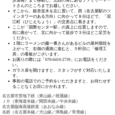
歩道橋）まで移動し、北西の角にあるファミリーマー
トさんのところまでお越しください。
そこから、銀杏並木を左に置いて、西（名古屋駅のツ
インタワーのある方向）に向かって８分ほどで、「泥
江町（ひじえちょう）」の交差点に着きます。
ここが「国際センター駅」の真上に位置しますので、
右に曲がって、北に向かって徒歩で３分ほどご足労を
ください。
１階にラーメンの藤一番さんがあるビルの屋外階段を
上がって、右側の通路に進むと、５軒目に「修理工
房」の看板がございます。
お困りの際には「070-6410-2739」にお電話をくださ
い。
ガラス扉を開けますと、スタッフがすぐ対応いたしま
す。
事前の電話でのご予約をいただきますと、お待たせす
ることなくお目にかかれます。
名古屋市営地下鉄（東山線／桜通線）
ＪＲ（東海道本線／関西本線／中央本線）
名古屋臨海高速鉄道（あおなみ線）
名鉄（名古屋本線／犬山線／津島線／常滑線）