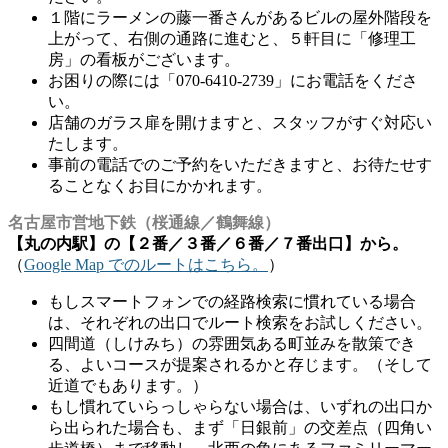
１階にラーメンの藤一番さんがあるビルの屋外階段を
上がって、右側の通路に進むと、５軒目に「修理工
房」の看板がございます。
お困りの際には「070-6410-2739」にお電話をくださ
い。
店舗のガラス扉を開けますと、スタッフがすぐ対応い
たします。
事前の電話でのご予約をいただきますと、お待たせす
ることなくお目にかかれます。
名古屋市営地下鉄（桜通線／鶴舞線）
【丸の内駅】の【２番／３番／６番／７番出口】から。
（
Google Map でのルートはこちら。
）
もしスマートフォンでの経路検索に慣れている場合
は、それぞれの出口でルート検索をお試しください。
四間道（しけみち）の雰囲気ある町並みを散策でき
る、よいコースが提案されるかと存じます。（そして
近道でもあります。）
もし慣れていらっしゃらない場合は、いずれの出口か
ら出られた場合も、まず「日銀前」の交差点（四角い