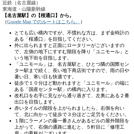
近鉄（名古屋線）
東海道・山陽新幹線
【名古屋駅】の【桜通口】から。
（
Google Map でのルートはこちら。
）
とても広い構内ですが、不慣れな方は、まず金時計の
ある「桜通口」を目指してください。
外に出られますと正面にロータリーがございますの
で、左側の地下にすすむ階段を降り「ユニモール」と
いう地下街を目指します。
「ユニモール」は、名古屋駅と、ひとつ隣の国際セン
ター駅まで続く、長い地下商店街ですので、雨の日や
暑い日、寒い日も快適です。
徒歩で１０分ほど動かれますと「ユニモール」の端に
ある「国産センター駅」の構内に入ります。
改札口を右手に見ながら通り過ぎて、左奥にある２番
出口を目指します。
赤いタイルの階段を上がられましたら、右側を向い
て、北に向かって徒歩で３分ほどご足労をください。
１階にラーメンの藤一番さんがあるビルの屋外階段を
上がって、右側の通路に進むと、５軒目に「修理工
房」の看板がございます。