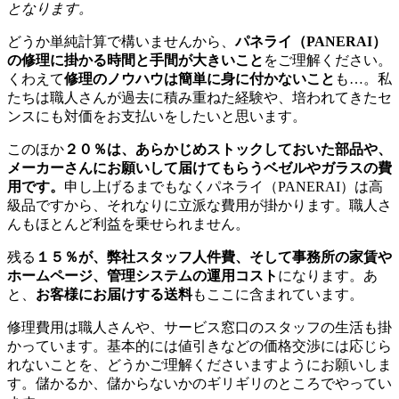
となります。
どうか単純計算で構いませんから、
パネライ（PANERAI）
の修理に掛かる時間と手間が大きいこと
をご理解ください。
くわえて
修理のノウハウは簡単に身に付かないこと
も…。私
たちは職人さんが過去に積み重ねた経験や、培われてきたセ
ンスにも対価をお支払いをしたいと思います。
このほか
２０％は、あらかじめストックしておいた部品や、
メーカーさんにお願いして届けてもらうベゼルやガラスの費
用です。
申し上げるまでもなくパネライ（PANERAI）は高
級品ですから、それなりに立派な費用が掛かります。職人さ
んもほとんど利益を乗せられません。
残る
１５％が、弊社スタッフ人件費、そして事務所の家賃や
ホームページ、管理システムの運用コスト
になります。あ
と、
お客様にお届けする送料
もここに含まれています。
修理費用は職人さんや、サービス窓口のスタッフの生活も掛
かっています。基本的には値引きなどの価格交渉には応じら
れないことを、どうかご理解くださいますようにお願いしま
す。儲かるか、儲からないかのギリギリのところでやってい