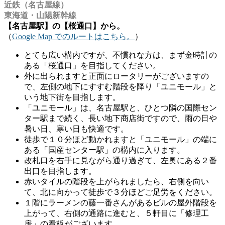
近鉄（名古屋線）
東海道・山陽新幹線
【名古屋駅】の【桜通口】から。
（
Google Map でのルートはこちら。
）
とても広い構内ですが、不慣れな方は、まず金時計の
ある「桜通口」を目指してください。
外に出られますと正面にロータリーがございますの
で、左側の地下にすすむ階段を降り「ユニモール」と
いう地下街を目指します。
「ユニモール」は、名古屋駅と、ひとつ隣の国際セン
ター駅まで続く、長い地下商店街ですので、雨の日や
暑い日、寒い日も快適です。
徒歩で１０分ほど動かれますと「ユニモール」の端に
ある「国産センター駅」の構内に入ります。
改札口を右手に見ながら通り過ぎて、左奥にある２番
出口を目指します。
赤いタイルの階段を上がられましたら、右側を向い
て、北に向かって徒歩で３分ほどご足労をください。
１階にラーメンの藤一番さんがあるビルの屋外階段を
上がって、右側の通路に進むと、５軒目に「修理工
房」の看板がございます。