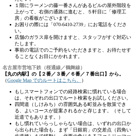
１階にラーメンの藤一番さんがあるビルの屋外階段を
上がって、右側の通路に進むと、５軒目に「修理工
房」の看板がございます。
お困りの際には「070-6410-2739」にお電話をくださ
い。
店舗のガラス扉を開けますと、スタッフがすぐ対応い
たします。
事前の電話でのご予約をいただきますと、お待たせす
ることなくお目にかかれます。
名古屋市営地下鉄（桜通線／鶴舞線）
【丸の内駅】の【２番／３番／６番／７番出口】から。
（
Google Map でのルートはこちら。
）
もしスマートフォンでの経路検索に慣れている場合
は、それぞれの出口でルート検索をお試しください。
四間道（しけみち）の雰囲気ある町並みを散策でき
る、よいコースが提案されるかと存じます。（そして
近道でもあります。）
もし慣れていらっしゃらない場合は、いずれの出口か
ら出られた場合も、まず「日銀前」の交差点（四角い