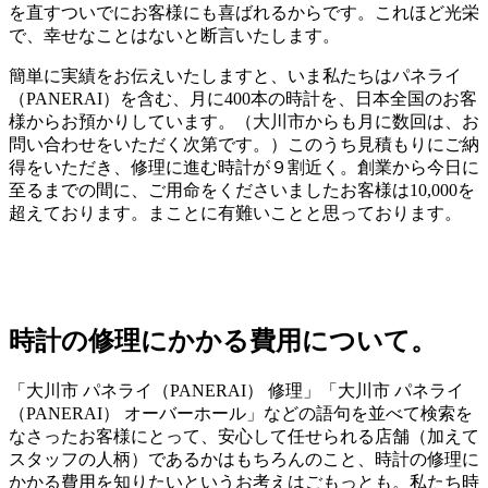
を直すついでにお客様にも喜ばれるからです。これほど光栄
で、幸せなことはないと断言いたします。
簡単に実績をお伝えいたしますと、いま私たちはパネライ
（PANERAI）を含む、月に400本の時計を、日本全国のお客
様からお預かりしています。（大川市からも月に数回は、お
問い合わせをいただく次第です。）このうち見積もりにご納
得をいただき、修理に進む時計が９割近く。創業から今日に
至るまでの間に、ご用命をくださいましたお客様は10,000を
超えております。まことに有難いことと思っております。
時計の修理にかかる費用について。
「大川市 パネライ（PANERAI） 修理」「大川市 パネライ
（PANERAI） オーバーホール」などの語句を並べて検索を
なさったお客様にとって、安心して任せられる店舗（加えて
スタッフの人柄）であるかはもちろんのこと、時計の修理に
かかる費用を知りたいというお考えはごもっとも。私たち時