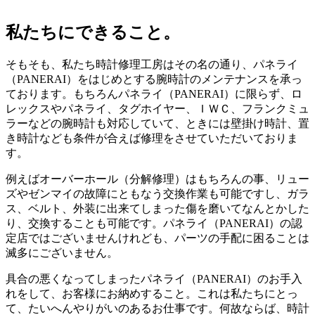
私たちにできること。
そもそも、私たち時計修理工房はその名の通り、パネライ
（PANERAI）をはじめとする腕時計のメンテナンスを承っ
ております。もちろんパネライ（PANERAI）に限らず、ロ
レックスやパネライ、タグホイヤー、ＩＷＣ、フランクミュ
ラーなどの腕時計も対応していて、ときには壁掛け時計、置
き時計なども条件が合えば修理をさせていただいておりま
す。
例えばオーバーホール（分解修理）はもちろんの事、リュー
ズやゼンマイの故障にともなう交換作業も可能ですし、ガラ
ス、ベルト、外装に出来てしまった傷を磨いてなんとかした
り、交換することも可能です。パネライ（PANERAI）の認
定店ではございませんけれども、パーツの手配に困ることは
滅多にございません。
具合の悪くなってしまったパネライ（PANERAI）のお手入
れをして、お客様にお納めすること。これは私たちにとっ
て、たいへんやりがいのあるお仕事です。何故ならば、時計