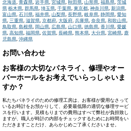
北海道
,
青森県
,
岩手県
,
宮城県
,
秋田県
,
山形県
,
福島県
,
茨城
県
栃木県
,
群馬県
,
埼玉県
,
千葉県
,
東京都
,
神奈川県
,
新潟県
,
富山県
,
石川県
,
福井県
,
山梨県
,
長野県
,
岐阜県
,
静岡県
,
愛知
県
,
三重県
,
滋賀県
,
京都府
,
大阪府
,
兵庫県
,
奈良県
,
和歌山県
,
鳥取県
,
島根県
,
岡山県
,
広島県
,
山口県
,
徳島県
,
香川県
,
愛媛
県
,
高知県
,
福岡県
,
佐賀県
,
長崎県
,
熊本県
,
大分県
,
宮崎県
,
鹿
児島県
,
沖縄県
お問い合わせ
お客様の大切なパネライ、修理やオー
バーホールをお考えでいらっしゃいま
すか？
私たちパネライのための修理工房は、お客様が愛用なさって
いるお時計をお預かりして、必要最低限の適切な修理サービ
スを行います。見積もりまでの費用はすべて弊社が負担致し
ますが、職人が時計の内部をチェックするためにお時間をい
ただきますことだけ、あらかじめご了承くださいませ。