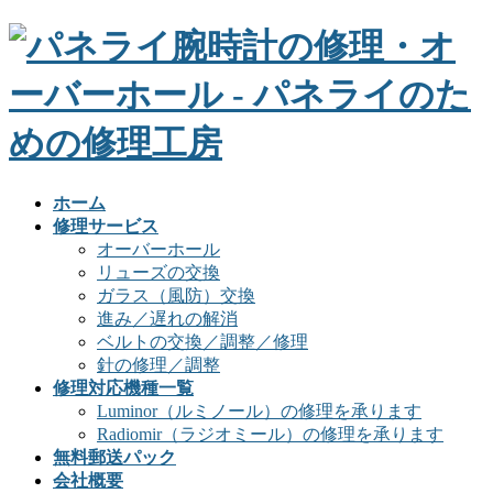
ホーム
修理サービス
オーバーホール
リューズの交換
ガラス（風防）交換
進み／遅れの解消
ベルトの交換／調整／修理
針の修理／調整
修理対応機種一覧
Luminor（ルミノール）の修理を承ります
Radiomir（ラジオミール）の修理を承ります
無料郵送パック
会社概要