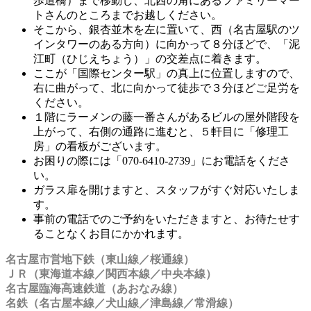
歩道橋）まで移動し、北西の角にあるファミリーマー
トさんのところまでお越しください。
そこから、銀杏並木を左に置いて、西（名古屋駅のツ
インタワーのある方向）に向かって８分ほどで、「泥
江町（ひじえちょう）」の交差点に着きます。
ここが「国際センター駅」の真上に位置しますので、
右に曲がって、北に向かって徒歩で３分ほどご足労を
ください。
１階にラーメンの藤一番さんがあるビルの屋外階段を
上がって、右側の通路に進むと、５軒目に「修理工
房」の看板がございます。
お困りの際には「070-6410-2739」にお電話をくださ
い。
ガラス扉を開けますと、スタッフがすぐ対応いたしま
す。
事前の電話でのご予約をいただきますと、お待たせす
ることなくお目にかかれます。
名古屋市営地下鉄（東山線／桜通線）
ＪＲ（東海道本線／関西本線／中央本線）
名古屋臨海高速鉄道（あおなみ線）
名鉄（名古屋本線／犬山線／津島線／常滑線）