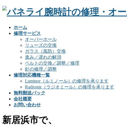
ホーム
修理サービス
オーバーホール
リューズの交換
ガラス（風防）交換
進み／遅れの解消
ベルトの交換／調整／修理
針の修理／調整
修理対応機種一覧
Luminor（ルミノール）の修理を承ります
Radiomir（ラジオミール）の修理を承ります
無料郵送パック
会社概要
お問い合わせ
新居浜市で、