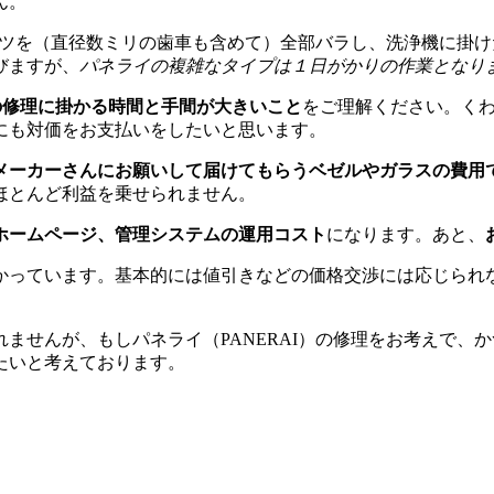
ん。
パーツを（直径数ミリの歯車も含めて）全部バラし、洗浄機に掛
びますが、
パネライの複雑なタイプは１日がかりの作業となり
）の修理に掛かる時間と手間が大きいこと
をご理解ください。く
にも対価をお支払いをしたいと思います。
メーカーさんにお願いして届けてもらうベゼルやガラスの費用
ほとんど利益を乗せられません。
ホームページ、管理システムの運用コスト
になります。あと、
かっています。基本的には値引きなどの価格交渉には応じられ
。
ませんが、もしパネライ（PANERAI）の修理をお考えで、
たいと考えております。