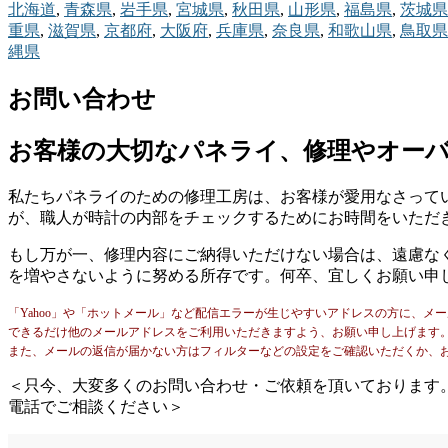
北海道
,
青森県
,
岩手県
,
宮城県
,
秋田県
,
山形県
,
福島県
,
茨城県
重県
,
滋賀県
,
京都府
,
大阪府
,
兵庫県
,
奈良県
,
和歌山県
,
鳥取県
縄県
お問い合わせ
お客様の大切なパネライ、修理やオー
私たちパネライのための修理工房は、お客様が愛用なさって
が、職人が時計の内部をチェックするためにお時間をいただ
もし万が一、修理内容にご納得いただけない場合は、遠慮な
を増やさないように努める所存です。何卒、宜しくお願い申
「Yahoo」や「ホットメール」など配信エラーが生じやすいアドレスの方に、メ
できるだけ他のメールアドレスをご利用いただきますよう、お願い申し上げます
また、メールの返信が届かない方はフィルターなどの設定をご確認いただくか、
＜只今、大変多くのお問い合わせ・ご依頼を頂いております
電話でご相談ください＞