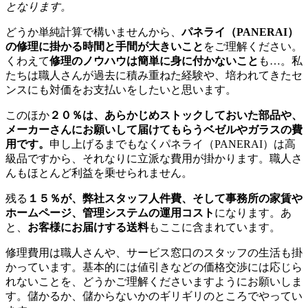
となります。
どうか単純計算で構いませんから、
パネライ（PANERAI）
の修理に掛かる時間と手間が大きいこと
をご理解ください。
くわえて
修理のノウハウは簡単に身に付かないこと
も…。私
たちは職人さんが過去に積み重ねた経験や、培われてきたセ
ンスにも対価をお支払いをしたいと思います。
このほか
２０％は、あらかじめストックしておいた部品や、
メーカーさんにお願いして届けてもらうベゼルやガラスの費
用です。
申し上げるまでもなくパネライ（PANERAI）は高
級品ですから、それなりに立派な費用が掛かります。職人さ
んもほとんど利益を乗せられません。
残る
１５％が、弊社スタッフ人件費、そして事務所の家賃や
ホームページ、管理システムの運用コスト
になります。あ
と、
お客様にお届けする送料
もここに含まれています。
修理費用は職人さんや、サービス窓口のスタッフの生活も掛
かっています。基本的には値引きなどの価格交渉には応じら
れないことを、どうかご理解くださいますようにお願いしま
す。儲かるか、儲からないかのギリギリのところでやってい