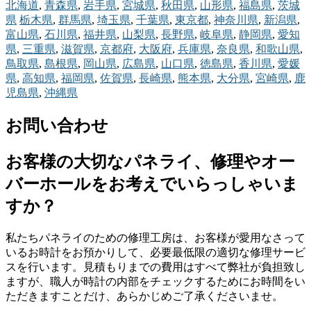
北海道
,
青森県
,
岩手県
,
宮城県
,
秋田県
,
山形県
,
福島県
,
茨城
県
栃木県
,
群馬県
,
埼玉県
,
千葉県
,
東京都
,
神奈川県
,
新潟県
,
富山県
,
石川県
,
福井県
,
山梨県
,
長野県
,
岐阜県
,
静岡県
,
愛知
県
,
三重県
,
滋賀県
,
京都府
,
大阪府
,
兵庫県
,
奈良県
,
和歌山県
,
鳥取県
,
島根県
,
岡山県
,
広島県
,
山口県
,
徳島県
,
香川県
,
愛媛
県
,
高知県
,
福岡県
,
佐賀県
,
長崎県
,
熊本県
,
大分県
,
宮崎県
,
鹿
児島県
,
沖縄県
お問い合わせ
お客様の大切なパネライ、修理やオー
バーホールをお考えでいらっしゃいま
すか？
私たちパネライのための修理工房は、お客様が愛用なさって
いるお時計をお預かりして、必要最低限の適切な修理サービ
スを行います。見積もりまでの費用はすべて弊社が負担致し
ますが、職人が時計の内部をチェックするためにお時間をい
ただきますことだけ、あらかじめご了承くださいませ。