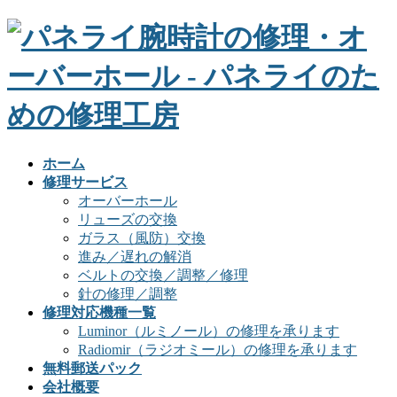
ホーム
修理サービス
オーバーホール
リューズの交換
ガラス（風防）交換
進み／遅れの解消
ベルトの交換／調整／修理
針の修理／調整
修理対応機種一覧
Luminor（ルミノール）の修理を承ります
Radiomir（ラジオミール）の修理を承ります
無料郵送パック
会社概要