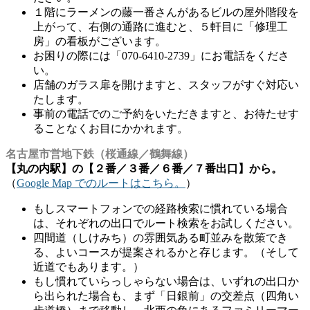
１階にラーメンの藤一番さんがあるビルの屋外階段を
上がって、右側の通路に進むと、５軒目に「修理工
房」の看板がございます。
お困りの際には「070-6410-2739」にお電話をくださ
い。
店舗のガラス扉を開けますと、スタッフがすぐ対応い
たします。
事前の電話でのご予約をいただきますと、お待たせす
ることなくお目にかかれます。
名古屋市営地下鉄（桜通線／鶴舞線）
【丸の内駅】の【２番／３番／６番／７番出口】から。
（
Google Map でのルートはこちら。
）
もしスマートフォンでの経路検索に慣れている場合
は、それぞれの出口でルート検索をお試しください。
四間道（しけみち）の雰囲気ある町並みを散策でき
る、よいコースが提案されるかと存じます。（そして
近道でもあります。）
もし慣れていらっしゃらない場合は、いずれの出口か
ら出られた場合も、まず「日銀前」の交差点（四角い