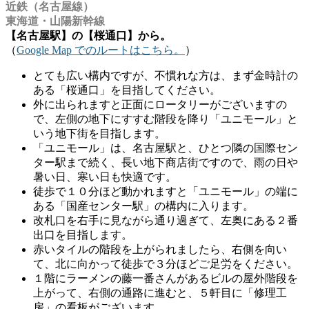
近鉄（名古屋線）
東海道・山陽新幹線
【名古屋駅】の【桜通口】から。
（
Google Map でのルートはこちら。
）
とても広い構内ですが、不慣れな方は、まず金時計の
ある「桜通口」を目指してください。
外に出られますと正面にロータリーがございますの
で、左側の地下にすすむ階段を降り「ユニモール」と
いう地下街を目指します。
「ユニモール」は、名古屋駅と、ひとつ隣の国際セン
ター駅まで続く、長い地下商店街ですので、雨の日や
暑い日、寒い日も快適です。
徒歩で１０分ほど動かれますと「ユニモール」の端に
ある「国産センター駅」の構内に入ります。
改札口を右手に見ながら通り過ぎて、左奥にある２番
出口を目指します。
赤いタイルの階段を上がられましたら、右側を向い
て、北に向かって徒歩で３分ほどご足労をください。
１階にラーメンの藤一番さんがあるビルの屋外階段を
上がって、右側の通路に進むと、５軒目に「修理工
房」の看板がございます。