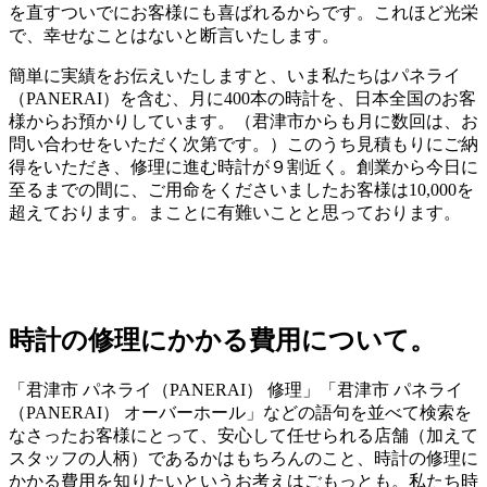
を直すついでにお客様にも喜ばれるからです。これほど光栄
で、幸せなことはないと断言いたします。
簡単に実績をお伝えいたしますと、いま私たちはパネライ
（PANERAI）を含む、月に400本の時計を、日本全国のお客
様からお預かりしています。（君津市からも月に数回は、お
問い合わせをいただく次第です。）このうち見積もりにご納
得をいただき、修理に進む時計が９割近く。創業から今日に
至るまでの間に、ご用命をくださいましたお客様は10,000を
超えております。まことに有難いことと思っております。
時計の修理にかかる費用について。
「君津市 パネライ（PANERAI） 修理」「君津市 パネライ
（PANERAI） オーバーホール」などの語句を並べて検索を
なさったお客様にとって、安心して任せられる店舗（加えて
スタッフの人柄）であるかはもちろんのこと、時計の修理に
かかる費用を知りたいというお考えはごもっとも。私たち時