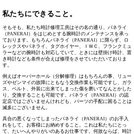
私たちにできること。
そもそも、私たち時計修理工房はその名の通り、パネライ
（PANERAI）をはじめとする腕時計のメンテナンスを承っ
ております。もちろんパネライ（PANERAI）に限らず、ロ
レックスやパネライ、タグホイヤー、ＩＷＣ、フランクミュ
ラーなどの腕時計も対応していて、ときには壁掛け時計、置
き時計なども条件が合えば修理をさせていただいておりま
す。
例えばオーバーホール（分解修理）はもちろんの事、リュー
ズやゼンマイの故障にともなう交換作業も可能ですし、ガラ
ス、ベルト、外装に出来てしまった傷を磨いてなんとかした
り、交換することも可能です。パネライ（PANERAI）の認
定店ではございませんけれども、パーツの手配に困ることは
滅多にございません。
具合の悪くなってしまったパネライ（PANERAI）のお手入
れをして、お客様にお納めすること。これは私たちにとっ
て、たいへんやりがいのあるお仕事です。何故ならば、時計