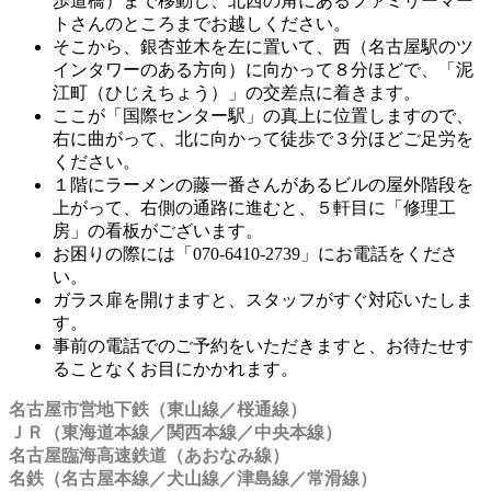
歩道橋）まで移動し、北西の角にあるファミリーマー
トさんのところまでお越しください。
そこから、銀杏並木を左に置いて、西（名古屋駅のツ
インタワーのある方向）に向かって８分ほどで、「泥
江町（ひじえちょう）」の交差点に着きます。
ここが「国際センター駅」の真上に位置しますので、
右に曲がって、北に向かって徒歩で３分ほどご足労を
ください。
１階にラーメンの藤一番さんがあるビルの屋外階段を
上がって、右側の通路に進むと、５軒目に「修理工
房」の看板がございます。
お困りの際には「070-6410-2739」にお電話をくださ
い。
ガラス扉を開けますと、スタッフがすぐ対応いたしま
す。
事前の電話でのご予約をいただきますと、お待たせす
ることなくお目にかかれます。
名古屋市営地下鉄（東山線／桜通線）
ＪＲ（東海道本線／関西本線／中央本線）
名古屋臨海高速鉄道（あおなみ線）
名鉄（名古屋本線／犬山線／津島線／常滑線）